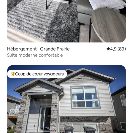
Hébergement ⋅ Grande Prairie
Évaluation m
4,9 (89)
Suite moderne confortable
Coup de cœur voyageurs
Coups de cœur voyageurs les plus appréciés