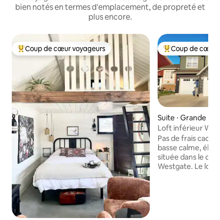
bien notés en termes d'emplacement, de propreté et
plus encore.
Coup de cœur voyageurs
Coup de cœur 
Coups de cœur voyageurs les plus appréciés
Coups de cœur vo
Suite ⋅ Grande Prai
Loft inférieur We
Pas de frais caché
basse calme, élé
située dans le qua
Westgate. Le log
hauts plafonds, de
sentiers pédestres
sur trois côtés. Po
dispose d'une ent
allée de stationne