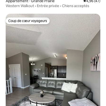
Appartement ⋅ Grande Prairie
Évaluation mo
4,96 (47)
Western Walkout • Entrée privée • Chiens acceptés
Coup de cœur voyageurs
Coup de cœur voyageurs