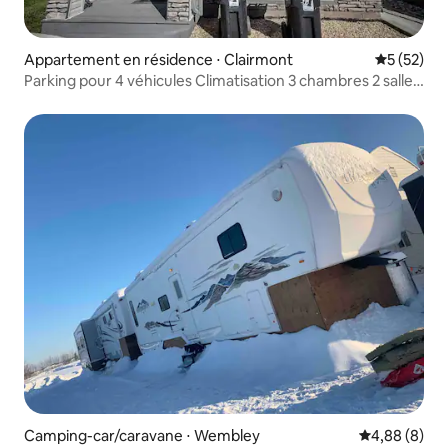
Appartement en résidence ⋅ Clairmont
Évaluation
5 (52)
Parking pour 4 véhicules Climatisation 3 chambres 2 salles
de bain complètes
Camping-car/caravane ⋅ Wembley
Évaluation m
4,88 (8)