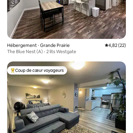
Hébergement ⋅ Grande Prairie
Évaluation mo
4,82 (22)
The Blue Nest (A) - 2 lits Westgate
Coup de cœur voyageurs
Coups de cœur voyageurs les plus appréciés