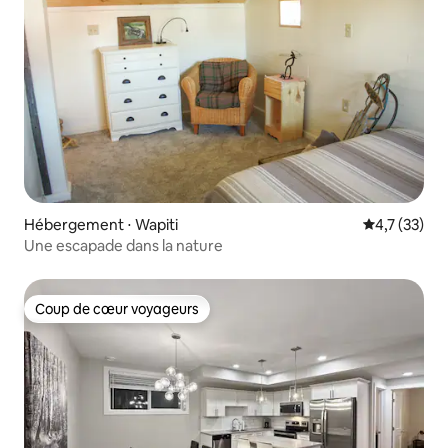
Hébergement ⋅ Wapiti
Évaluation m
4,7 (33)
Une escapade dans la nature
Coup de cœur voyageurs
Coup de cœur voyageurs