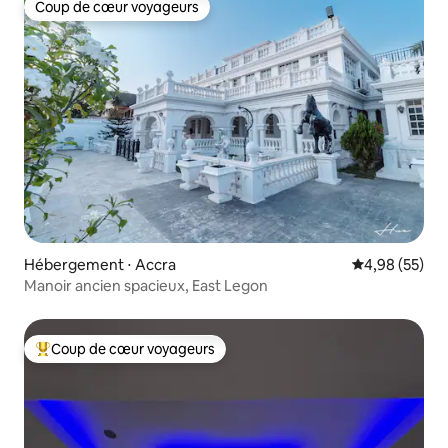
Coup de cœur voyageurs
Coup de cœur voyageurs
Hébergement ⋅ Accra
Évaluation mo
4,98 (55)
Manoir ancien spacieux, East Legon
Coup de cœur voyageurs
Coups de cœur voyageurs les plus appréciés