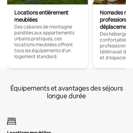
Locations entièrement
Nomades num
meublées
professionnel
déplacement
Des cabanes de montagne
paisibles aux appartements
Des hébergem
urbains pratiques, ces
confortables p
locations meublées offrent
professionnels
tous les équipements d'un
télétravail dis
logement standard.
et d'espaces de
Équipements et avantages des séjours
longue durée