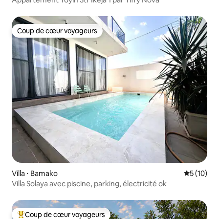
Coup de cœur voyageurs
Coup de cœur voyageurs
Villa ⋅ Bamako
Évaluation
5 (10)
Villa Solaya avec piscine, parking, électricité ok
Coup de cœur voyageurs
Coups de cœur voyageurs les plus appréciés