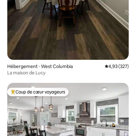
Hébergement ⋅ West Columbia
Évaluation moy
4,93 (327)
La maison de Lucy
Coup de cœur voyageurs
Coups de cœur voyageurs les plus appréciés