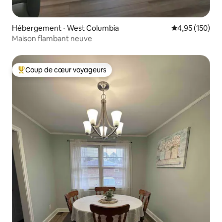
Hébergement ⋅ West Columbia
Évaluation moy
4,95 (150)
Maison flambant neuve
Coup de cœur voyageurs
Coups de cœur voyageurs les plus appréciés