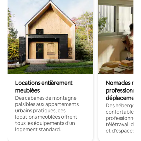
Locations entièrement
Nomades num
meublées
professionnel
déplacement
Des cabanes de montagne
paisibles aux appartements
Des hébergem
urbains pratiques, ces
confortables p
locations meublées offrent
professionnels
tous les équipements d'un
télétravail dis
logement standard.
et d'espaces de