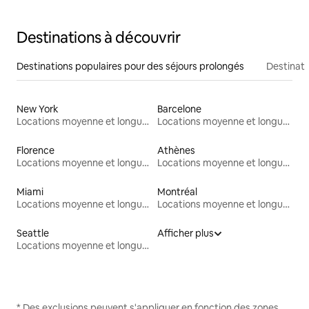
Destinations à découvrir
Destinations populaires pour des séjours prolongés
Destinati
New York
Barcelone
Locations moyenne et longue durée
Locations moyenne et longue durée
Florence
Athènes
Locations moyenne et longue durée
Locations moyenne et longue durée
Miami
Montréal
Locations moyenne et longue durée
Locations moyenne et longue durée
Seattle
Afficher plus
Locations moyenne et longue durée
* Des exclusions peuvent s'appliquer en fonction des zones