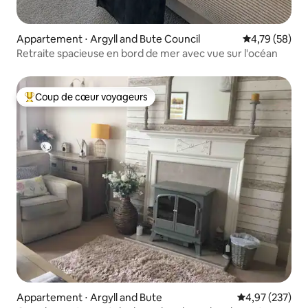
Appartement ⋅ Argyll and Bute Council
Évaluation mo
4,79 (58)
Retraite spacieuse en bord de mer avec vue sur l'océan
Coup de cœur voyageurs
Coups de cœur voyageurs les plus appréciés
Appartement ⋅ Argyll and Bute
Évaluation moy
4,97 (237)