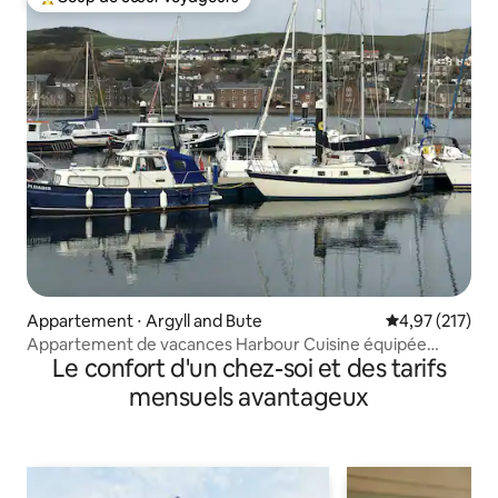
Coups de cœur voyageurs les plus appréciés
Appartement ⋅ Argyll and Bute
Évaluation moy
4,97 (217)
Appartement de vacances Harbour Cuisine équipée
Le confort d'un chez-soi et des tarifs
Campbeltown
mensuels avantageux