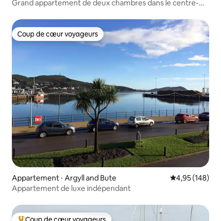
Grand appartement de deux chambres dans le centre-
ville de Campbeltown
Coup de cœur voyageurs
Coup de cœur voyageurs
Appartement ⋅ Argyll and Bute
Évaluation moy
4,95 (148)
Appartement de luxe indépendant
Coup de cœur voyageurs