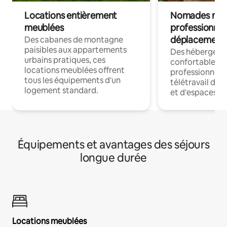
Locations entièrement
Nomades num
meublées
professionnel
déplacement
Des cabanes de montagne
paisibles aux appartements
Des hébergem
urbains pratiques, ces
confortables p
locations meublées offrent
professionnels
tous les équipements d'un
télétravail dis
logement standard.
et d'espaces de
Équipements et avantages des séjours
longue durée
Locations meublées