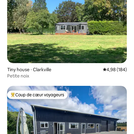
Tiny house ⋅ Clarkville
Évaluation moy
4,98 (184)
Petite noix
Coup de cœur voyageurs
Coups de cœur voyageurs les plus appréciés