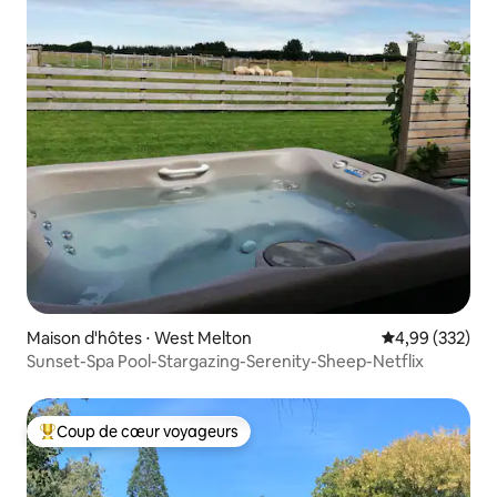
Maison d'hôtes ⋅ West Melton
Évaluation moy
4,99 (332)
Sunset-Spa Pool-Stargazing-Serenity-Sheep-Netflix
Coup de cœur voyageurs
Coups de cœur voyageurs les plus appréciés