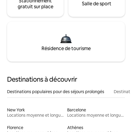
Stationnement
Salle de sport
gratuit sur place
Résidence de tourisme
Destinations à découvrir
Destinations populaires pour des séjours prolongés
Destinati
New York
Barcelone
Locations moyenne et longue durée
Locations moyenne et longue durée
Florence
Athènes