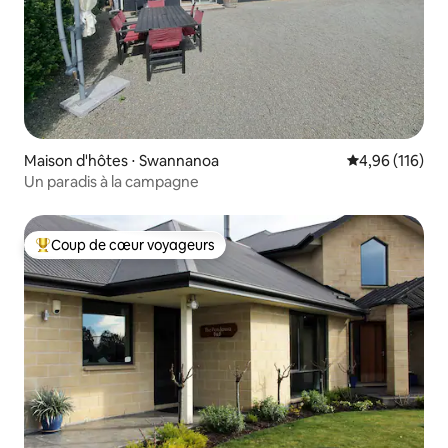
Maison d'hôtes ⋅ Swannanoa
Évaluation moy
4,96 (116)
Un paradis à la campagne
Coup de cœur voyageurs
Coups de cœur voyageurs les plus appréciés