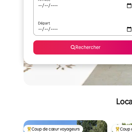
Départ
Rechercher
Loca
Coup de cœur voyageurs
Coup 
Coups de cœur voyageurs les plus appréciés
Coups de