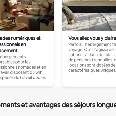
des numériques et
Vous allez vous y plaire
essionnels en
Parfois, l'hébergement fai
voyage. Qu'il s'agisse de
acement
cabanes à flanc de falais
hébergements
de péniches tranquilles, 
rtables pour les
locations sont dotées de
ssionnels nomades et en
caractéristiques uniques
ravail disposant du wifi
espaces de travail dédiés.
ments et avantages des séjours longu