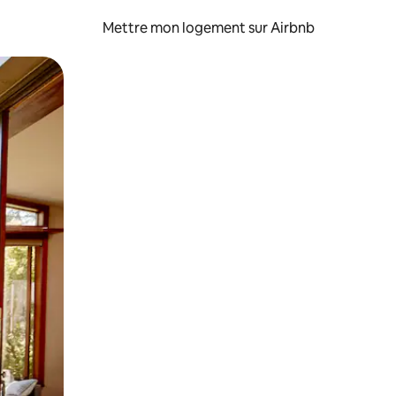
Mettre mon logement sur Airbnb
sant glisser.