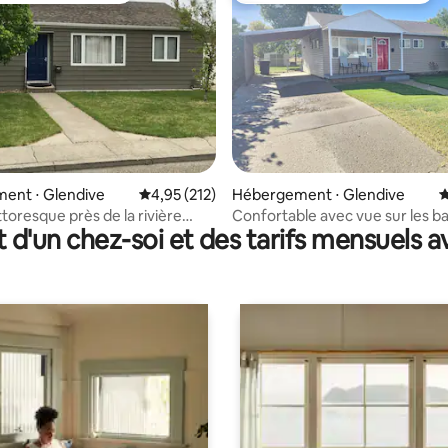
 la base de 34 commentaires : 4,97 sur 5
ent ⋅ Glendive
Évaluation moyenne sur la base de 212 comme
4,95 (212)
Hébergement ⋅ Glendive
É
toresque près de la rivière
Confortable avec vue sur les b
t d'un chez-soi et des tarifs mensuels 
one