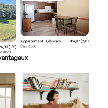
Appartement ⋅ Glendive
Évaluation moyenne sur
4,87 (291)
Cap Rock
ntaires : 4,95 sur 5
valuation moyenne sur la base de 135 commentaires : 4,93 sur 5
4,93 (135)
adlands
avantageux