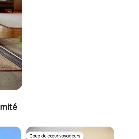
imité
Coup de cœur voyageurs
lus appréciés
Coup de cœur voyageurs