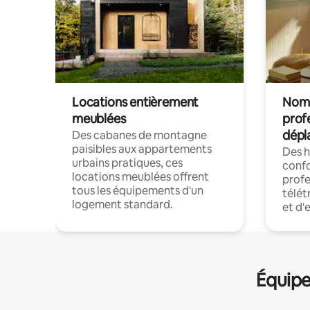
Locations entièrement
Noma
meublées
prof
dépl
Des cabanes de montagne
paisibles aux appartements
Des 
urbains pratiques, ces
confo
locations meublées offrent
profe
tous les équipements d'un
télét
logement standard.
et d'
Équipe