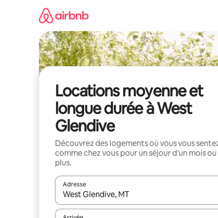
Aller
directement
au
contenu
Locations moyenne et
longue durée à West
Glendive
Découvrez des logements où vous vous sente
comme chez vous pour un séjour d'un mois ou
plus.
Adresse
Lorsque les résultats s'affichent, utilisez les flèc
Arrivée