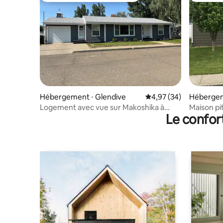
Hébergement ⋅ Glendive
Évaluation moyenne sur
4,97 (34)
Hébergem
Logement avec vue sur Makoshika à
Maison pit
Le confor
Glendive
Yellowst