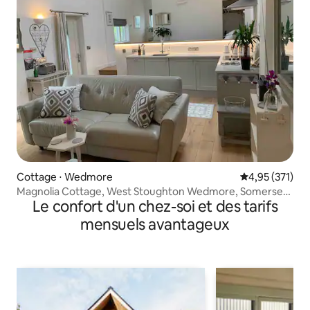
Cottage ⋅ Wedmore
Évaluation moy
4,95 (371)
Magnolia Cottage, West Stoughton Wedmore, Somerset,
Le confort d'un chez-soi et des tarifs
Angleterre
mensuels avantageux