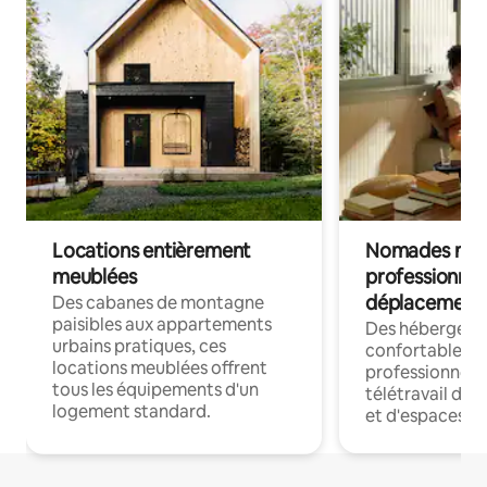
Locations entièrement
Nomades num
meublées
professionnel
déplacement
Des cabanes de montagne
paisibles aux appartements
Des hébergem
urbains pratiques, ces
confortables p
locations meublées offrent
professionnels
tous les équipements d'un
télétravail dis
logement standard.
et d'espaces de