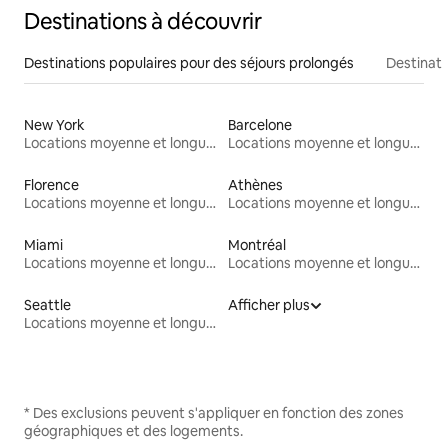
Destinations à découvrir
Destinations populaires pour des séjours prolongés
Destinati
New York
Barcelone
Locations moyenne et longue durée
Locations moyenne et longue durée
Florence
Athènes
Locations moyenne et longue durée
Locations moyenne et longue durée
Miami
Montréal
Locations moyenne et longue durée
Locations moyenne et longue durée
Seattle
Afficher plus
Locations moyenne et longue durée
* Des exclusions peuvent s'appliquer en fonction des zones
géographiques et des logements.