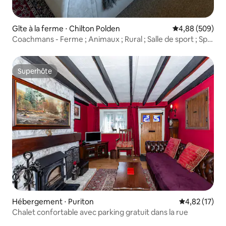
Gîte à la ferme ⋅ Chilton Polden
Évaluation moy
4,88 (509)
Coachmans - Ferme ; Animaux ; Rural ; Salle de sport ; Spa
(en supplément)
Superhôte
Superhôte
Hébergement ⋅ Puriton
Évaluation mo
4,82 (17)
Chalet confortable avec parking gratuit dans la rue