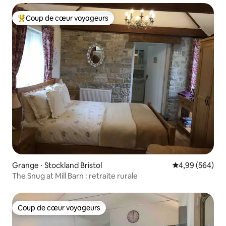
Coup de cœur voyageurs
Coups de cœur voyageurs les plus appréciés
Grange ⋅ Stockland Bristol
Évaluation moy
4,99 (564)
The Snug at Mill Barn : retraite rurale
Coup de cœur voyageurs
Coup de cœur voyageurs