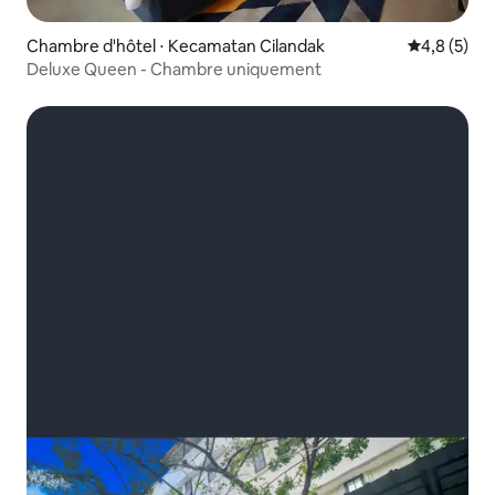
Chambre d'hôtel ⋅ Kecamatan Cilandak
Évaluation 
4,8 (5)
Deluxe Queen - Chambre uniquement