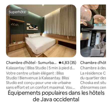
Superhôte
Superhôte
Chambre d'hôtel ⋅ Sumurban
Évaluation moyenne sur la base
4,83 (35)
Chambre d'hôtel 
dung
Tanah Abang
Kalasantay | Bliss Studio | 5 min à pied de
Chambre à deux li
Braga
Residence
Votre centre urbain élégant : Bliss
La résidence Chos
Studio ! Bienvenue à Kalasantay. Bliss
du quartier des aff
Studio est conçu pour une vie urbaine
Choska est située
sans effort et un confort maximal. Vous
d'énormes centre
Équipements populaires dans les hôtels
n'êtes qu'à 5 minutes à pied de Braga
que Grand Indones
Street et des meilleurs cafés de la ville,
vous permettant d'
de Java occidental
vivez avec style, sans les tracas Idéal
de Jakarta. Dorlotez-vous avec un grand
pour les jeunes professionnels et les
choix d'équipemen
nomades numériques. Profitez de votre
Choska a à offrir