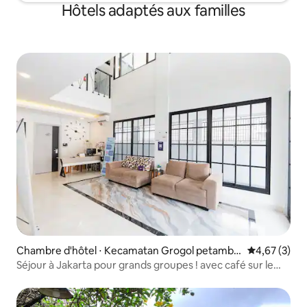
Hôtels adaptés aux familles
Chambre d'hôtel ⋅ Kecamatan Grogol petambu
Évaluation m
4,67 (3)
ran
Séjour à Jakarta pour grands groupes ! avec café sur le
toit