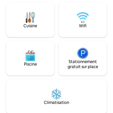
studio chic avec un lit Queen Size,
explorez le quart
climatisation, connexion Wi-Fi rapide et
Jakarta. Avec des 
salle de bain privée. Un excellent design
de boissons non al
et un accès facile à la ville (Remarque : le
ainsi qu'une conne
parking sur place n'est pas fourni) Vivez
débit, votre séjou
Cuisine
Wifi
avec style, marchez partout. Réservez
sûrement doux et 
votre escapade maintenant !
Stationnement
Piscine
gratuit sur place
Climatisation