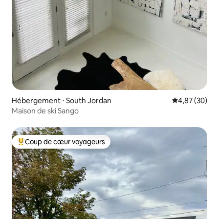
Hébergement ⋅ South Jordan
Évaluation mo
4,87 (30)
Maison de ski Sango
Coup de cœur voyageurs
Coups de cœur voyageurs les plus appréciés