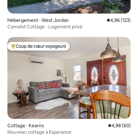
Hébergement ⋅ West Jordan
Évaluation moy
4,96 (123)
Camelot Cottage - Logement privé
Coup de cœur voyageurs
Coups de cœur voyageurs les plus appréciés
Cottage ⋅ Kearns
Évaluation mo
4,98 (60)
Nouveau cottage à Esperance