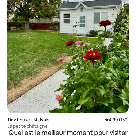
Tiny house ⋅ Midvale
Évaluation moy
4,99 (152)
La petite châtaigne
Quel est le meilleur moment pour visiter