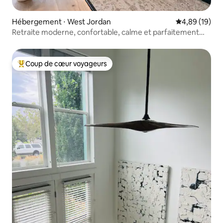
Hébergement ⋅ West Jordan
Évaluation mo
4,89 (19)
Retraite moderne, confortable, calme et parfaitement
située
Coup de cœur voyageurs
Coups de cœur voyageurs les plus appréciés