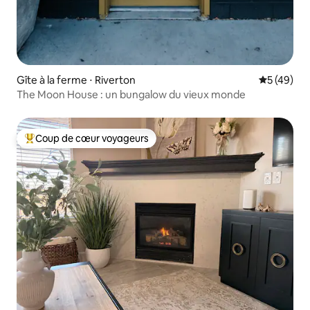
Gîte à la ferme ⋅ Riverton
Évaluation
5 (49)
The Moon House : un bungalow du vieux monde
Coup de cœur voyageurs
Coups de cœur voyageurs les plus appréciés