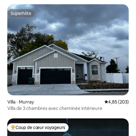
Superhôte
Superhôte
Villa ⋅ Murray
Évaluation moy
4,85 (203)
Villa de 3 chambres avec cheminée intérieure
Coup de cœur voyageurs
Coups de cœur voyageurs les plus appréciés