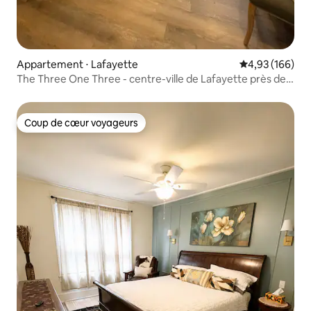
Appartement ⋅ Lafayette
Évaluation moy
4,93 (166)
The Three One Three - centre-ville de Lafayette près de
PU
Coup de cœur voyageurs
Coup de cœur voyageurs