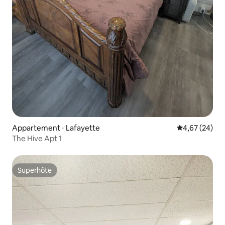
Appartement ⋅ Lafayette
Évaluation mo
4,67 (24)
The Hive Apt 1
Superhôte
Superhôte