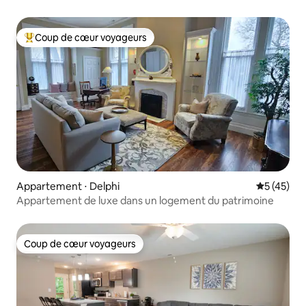
Coup de cœur voyageurs
Coups de cœur voyageurs les plus appréciés
Appartement ⋅ Delphi
Évaluation
5 (45)
Appartement de luxe dans un logement du patrimoine
Coup de cœur voyageurs
Coup de cœur voyageurs