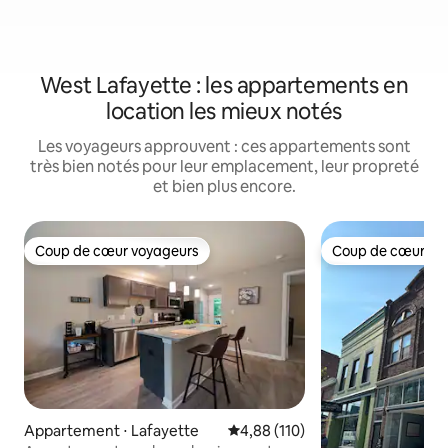
West Lafayette : les appartements en
location les mieux notés
Les voyageurs approuvent : ces appartements sont
très bien notés pour leur emplacement, leur propreté
et bien plus encore.
Coup de cœur voyageurs
Coup de cœur vo
Coup de cœur voyageurs
Coup de cœur vo
Appartement ⋅ Lafayette
Évaluation moyenne sur la base 
4,88 (110)