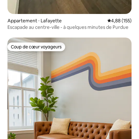
Appartement ⋅ Lafayette
Évaluation moy
4,88 (155)
Escapade au centre-ville - à quelques minutes de Purdue
Coup de cœur voyageurs
Coup de cœur voyageurs