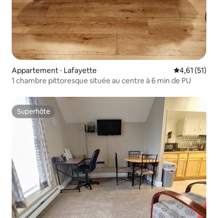
Appartement ⋅ Lafayette
Évaluation mo
4,61 (51)
1 chambre pittoresque située au centre à 6 min de PU
Superhôte
Superhôte