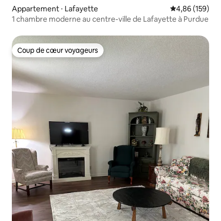
Appartement ⋅ Lafayette
Évaluation moy
4,86 (159)
1 chambre moderne au centre-ville de Lafayette à Purdue
Coup de cœur voyageurs
Coup de cœur voyageurs