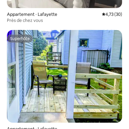
Appartement ⋅ Lafayette
Évaluation mo
4,73 (30)
Près de chez vous
Superhôte
Superhôte
Appartement ⋅ Lafayette