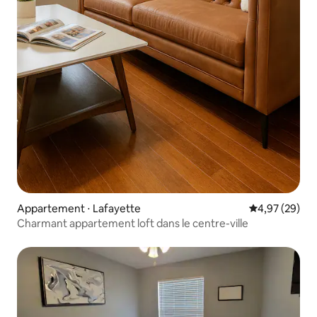
Appartement ⋅ Lafayette
Évaluation mo
4,97 (29)
Charmant appartement loft dans le centre-ville