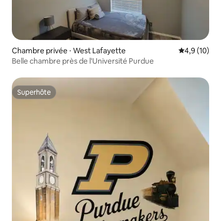
Chambre privée ⋅ West Lafayette
Évaluation m
4,9 (10)
Belle chambre près de l'Université Purdue
Superhôte
Superhôte