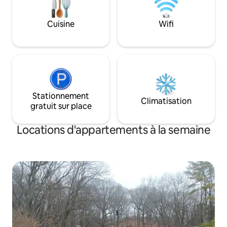
Vous n'êtes qu'à 
l'Université Purd
Cuisine
Wifi
et de la Mackey Ar
Stationnement
Climatisation
gratuit sur place
Locations d'appartements à la semaine