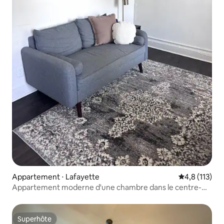
Appartement ⋅ Lafayette
Évaluation mo
4,8 (113)
Appartement moderne d'une chambre dans le centre-
ville de Laf
Superhôte
Superhôte