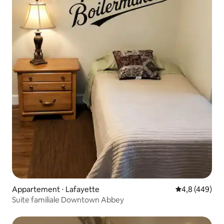
Appartement ⋅ Lafayette
Évaluation mo
4,8 (449)
Suite familiale Downtown Abbey