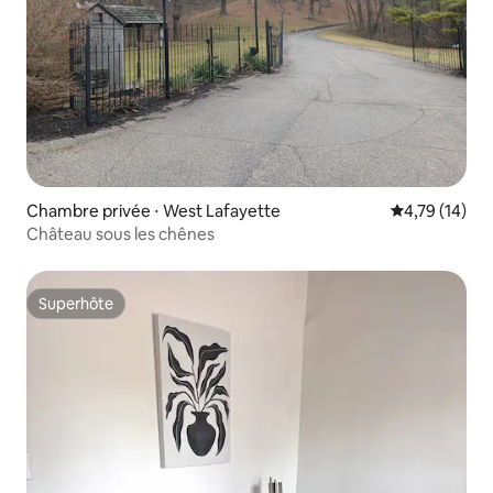
Chambre privée ⋅ West Lafayette
Évaluation mo
4,79 (14)
Château sous les chênes
Superhôte
Superhôte