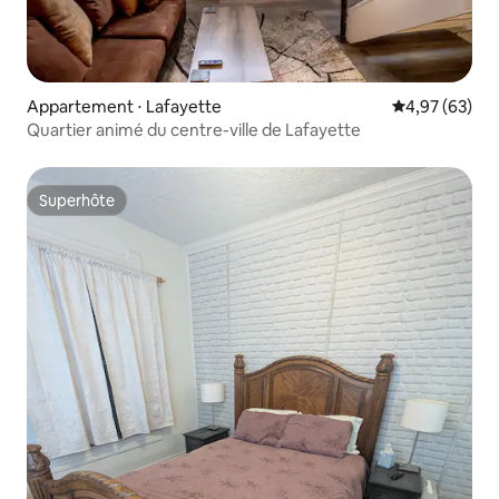
Appartement ⋅ Lafayette
Évaluation mo
4,97 (63)
Quartier animé du centre-ville de Lafayette
Superhôte
Superhôte