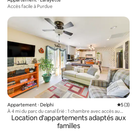
Accès facile à Purdue
Appartement ⋅ Delphi
Évaluatio
5 (3)
À 4 mi du parc du canal Érié : 1 chambre avec accès au
Location d'appartements adaptés aux
sentier
familles