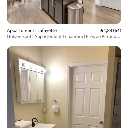
Appartement ⋅ Lafayette
Évaluation mo
4,84 (64)
Golden Spot | Appartement 1 chambre | Près de Purdue |
Salle de sport et WiFi