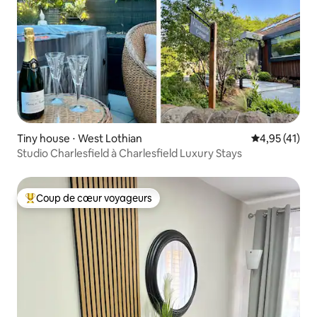
Tiny house ⋅ West Lothian
Évaluation mo
4,95 (41)
Studio Charlesfield à Charlesfield Luxury Stays
Coup de cœur voyageurs
Coups de cœur voyageurs les plus appréciés