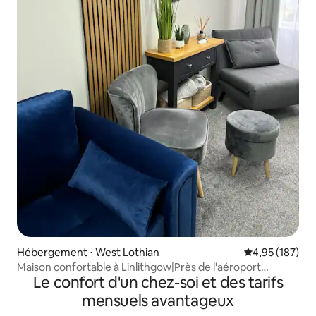
Hébergement ⋅ West Lothian
Évaluation moy
4,95 (187)
Maison confortable à Linlithgow|Près de l'aéroport
Le confort d'un chez-soi et des tarifs
d'Édimbourg|Parking gratuit
mensuels avantageux