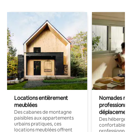
Locations entièrement
Nomades num
meublées
professionnel
déplacement
Des cabanes de montagne
paisibles aux appartements
Des hébergem
urbains pratiques, ces
confortables p
locations meublées offrent
professionnels