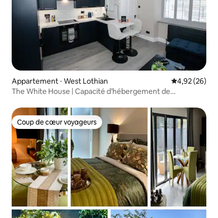
Appartement ⋅ West Lothian
Évaluation mo
4,92 (26)
The White House | Capacité d’hébergement de
4 personnes | Suite avec baignoire | Près de la M8
Coup de cœur voyageurs
Coup de cœur voyageurs