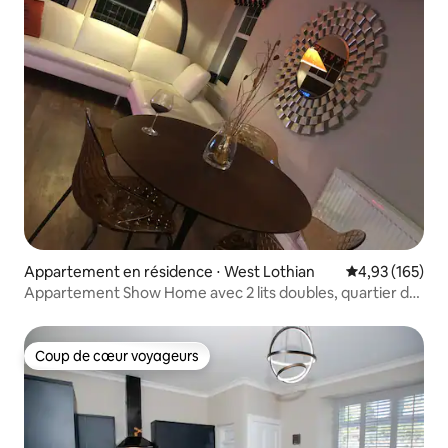
Appartement en résidence ⋅ West Lothian
Évaluation moy
4,93 (165)
Appartement Show Home avec 2 lits doubles, quartier de
Bathgate
Coup de cœur voyageurs
Coup de cœur voyageurs