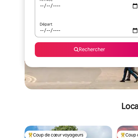
Départ
Rechercher
Loca
Coup de cœur voyageurs
Coup 
Coups de cœur voyageurs les plus appréciés
Coups de