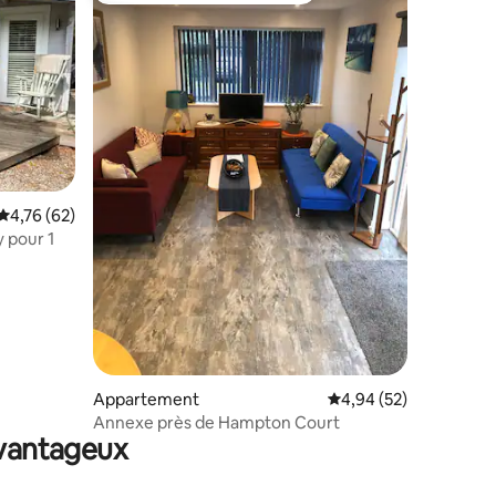
ntaires : 4,93 sur 5
Évaluation moyenne sur la base de 62 commentaires : 4,76 sur 5
4,76 (62)
y pour 1
Appartement
Évaluation moyenne su
4,94 (52)
Annexe près de Hampton Court
avantageux