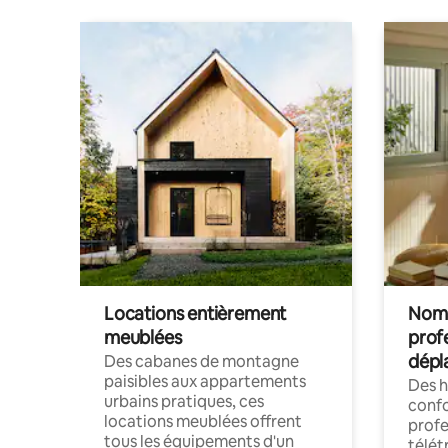
Locations entièrement
Noma
meublées
prof
dépl
Des cabanes de montagne
paisibles aux appartements
Des 
urbains pratiques, ces
confo
locations meublées offrent
profe
tous les équipements d'un
télét