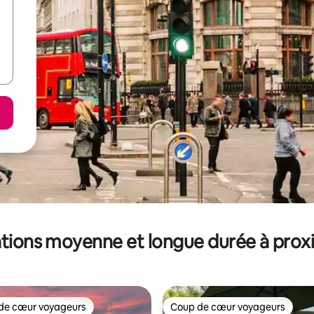
tions moyenne et longue durée à prox
de cœur voyageurs
Coup de cœur voyageurs
 cœur voyageurs les plus appréciés
Coup de cœur voyageurs