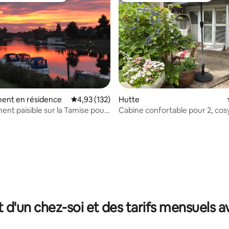
ent en résidence
Évaluation moyenne sur la base de 132 comme
4,93 (132)
Hutte
nt paisible sur la Tamise pour
Cabine confortable pour 2, cos
es et les amis
sur la base de 58 commentaires : 5 sur 5
t d'un chez-soi et des tarifs mensuels 