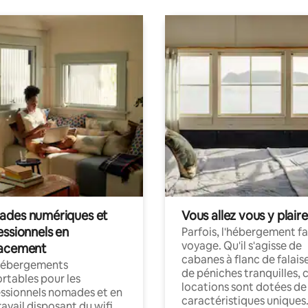
des numériques et
Vous allez vous y plaire
essionnels en
Parfois, l'hébergement fai
voyage. Qu'il s'agisse de
acement
cabanes à flanc de falais
hébergements
de péniches tranquilles, 
rtables pour les
locations sont dotées de
ssionnels nomades et en
caractéristiques uniques
ravail disposant du wifi