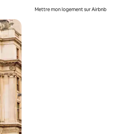
Mettre mon logement sur Airbnb
sant glisser.