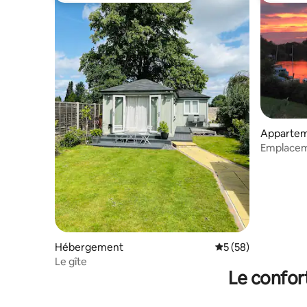
Appartem
Emplaceme
les famill
Hébergement
Évaluation moyenne 
5 (58)
Le gîte
Le confor