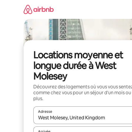
Aller
directement
au
contenu
Locations moyenne et
longue durée à West
Molesey
Découvrez des logements où vous vous sente
comme chez vous pour un séjour d'un mois ou
plus.
Adresse
Lorsque les résultats s'affichent, utilisez les flèc
Arrivée