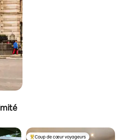
imité
Coup de cœur voyageurs
Coups de cœur voyageurs les plus appréciés