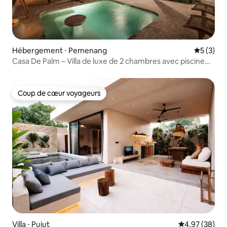
Hébergement ⋅ Pemenang
Évaluatio
5 (3)
Casa De Palm – Villa de luxe de 2 chambres avec piscine
privée
Coup de cœur voyageurs
Coup de cœur voyageurs
Villa ⋅ Pujut
Évaluation mo
4,97 (38)