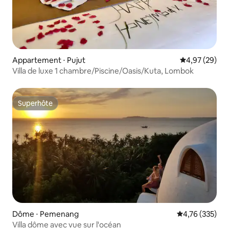
Appartement ⋅ Pujut
Évaluation mo
4,97 (29)
Villa de luxe 1 chambre/Piscine/Oasis/Kuta, Lombok
Superhôte
Superhôte
Dôme ⋅ Pemenang
Évaluation moy
4,76 (335)
Villa dôme avec vue sur l'océan