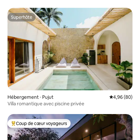
Superhôte
Superhôte
Hébergement ⋅ Pujut
Évaluation mo
4,96 (80)
Villa romantique avec piscine privée
Coup de cœur voyageurs
Coups de cœur voyageurs les plus appréciés