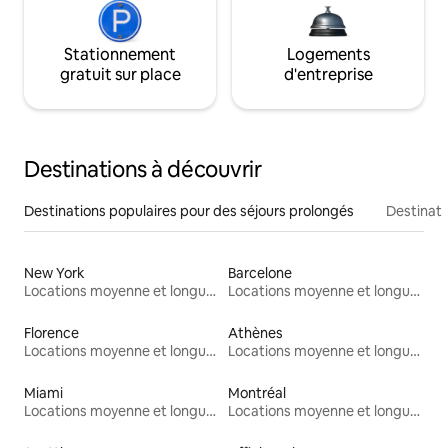
Stationnement
Logements
gratuit sur place
d'entreprise
Destinations à découvrir
Destinations populaires pour des séjours prolongés
Destinati
New York
Barcelone
Locations moyenne et longue durée
Locations moyenne et longue durée
Florence
Athènes
Locations moyenne et longue durée
Locations moyenne et longue durée
Miami
Montréal
Locations moyenne et longue durée
Locations moyenne et longue durée