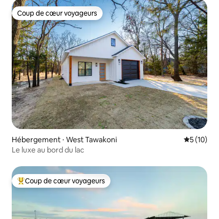
Coup de cœur voyageurs
Coup de cœur voyageurs
Hébergement ⋅ West Tawakoni
Évaluation
5 (10)
Le luxe au bord du lac
Coup de cœur voyageurs
Coups de cœur voyageurs les plus appréciés