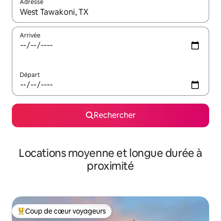
Adresse
Lorsque les résultats s'affichent, utilisez les flèches vers le hau
Arrivée
Départ
Rechercher
Locations moyenne et longue durée à
proximité
Coup de cœur voyageurs
Coups de cœur voyageurs les plus appréciés