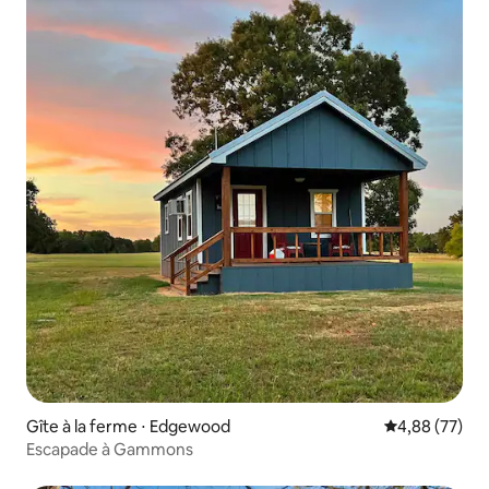
Gîte à la ferme ⋅ Edgewood
Évaluation mo
4,88 (77)
Escapade à Gammons