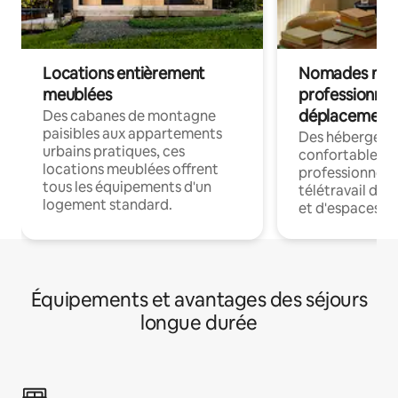
Locations entièrement
Nomades num
meublées
professionnel
déplacement
Des cabanes de montagne
paisibles aux appartements
Des hébergem
urbains pratiques, ces
confortables p
locations meublées offrent
professionnels
tous les équipements d'un
télétravail dis
logement standard.
et d'espaces de
Équipements et avantages des séjours
longue durée