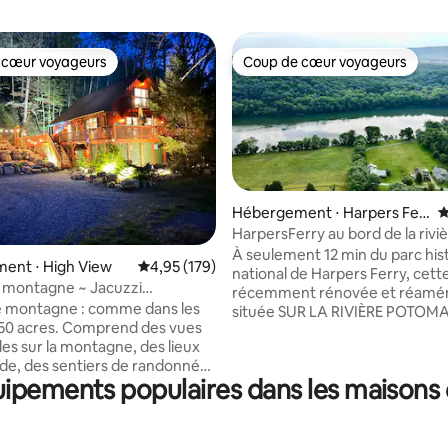
 cœur voyageurs
Coup de cœur voyageurs
 cœur voyageurs
Coup de cœur voyageurs
Hébergement ⋅ Harpers Fer
É
sur la base de 142 commentaires : 5 sur 5
ry
HarpersFerry au bord de la riviè
privé, jacuzzi, kayaks
À seulement 12 min du parc his
ent ⋅ High View
Évaluation moyenne sur la base de 179 comme
4,95 (179)
national de Harpers Ferry, cet
a montagne ~ Jacuzzi
récemment rénovée et réamé
e ~ 50 acres ~ Pistes VTT ~
e montagne : comme dans les
située SUR LA RIVIÈRE POTOMA
Baignade
r 50 acres. Comprend des vues
escaliers juste à côté de l'imm
es sur la montagne, des lieux
arrière vous mènent dans la riv
de, des sentiers de randonnée,
faites un court trajet en voiture
uipements populaires dans les maisons 
ers de VTT, un ruisseau de
notre belvédère et notre foyer
e mini plage de sable blanc, un
bord de la rivière. Jacuzzi, kaya
ans une grotte, d'énormes
bouées de rivière et plus encore
tiques en pierre, une grotte,
1,5 heure de Washington DC et