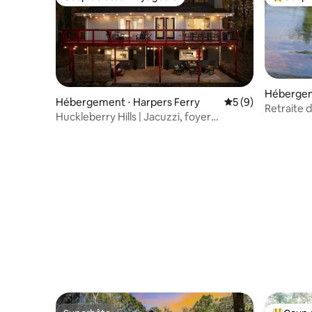
Coup de cœur voyageurs
Coups de
Hébergem
Hébergement ⋅ Harpers Ferry
Évaluation moyenn
5 (9)
n
Retraite d
Huckleberry Hills | Jacuzzi, foyer
Shenand
extérieur et chiens