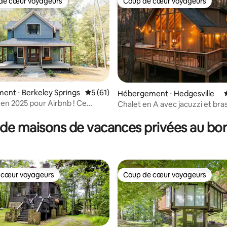
de cœur voyageurs
Coup de cœur voyageurs
 cœur voyageurs les plus appréciés
Coup de cœur voyageurs
r la base de 35 commentaires : 4,74 sur 5
nt ⋅ Berkeley Springs
Évaluation moyenne sur la base de 61 co
5 (61)
Hébergement ⋅ Hedgesville
 en 2025 pour Airbnb ! Ce
Chalet en A avec jacuzzi et bra
a tout pour plaire
chiens acceptés
de maisons de vacances privées au bor
 cœur voyageurs
Coup de cœur voyageurs
 cœur voyageurs
Coup de cœur voyageurs