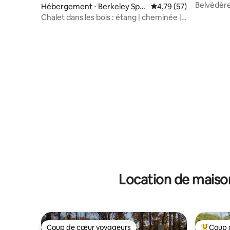
Belvédère
Hébergement ⋅ Berkeley Spri
Évaluation moyenne su
4,79 (57)
ngs
Chalet dans les bois : étang | cheminée |
animaux de compagnie | Wifi
Location de maiso
Coup de cœur voyageurs
Coup 