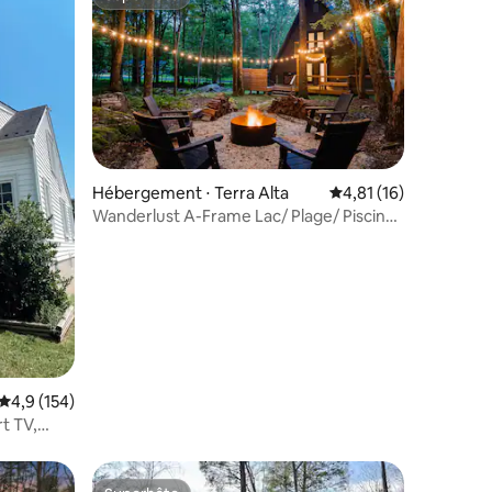
Superhôte
ntaires : 4,96 sur 5
Hébergement ⋅ Terra Alta
Évaluation moyenne su
4,81 (16)
Wanderlust A-Frame Lac/ Plage/ Piscine/
Sentiers/ Golf
Évaluation moyenne sur la base de 154 commentaires : 4,9 sur 5
4,9 (154)
rt TV,