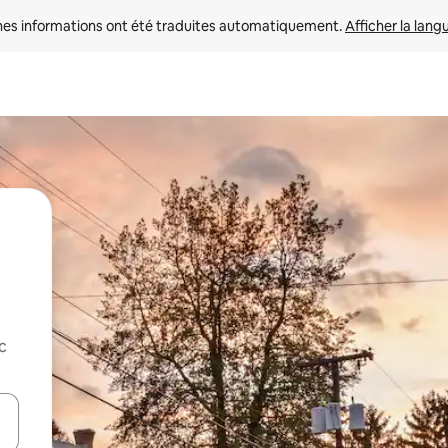
nes informations ont été traduites automatiquement. 
Afficher la lang
c
hes vers le haut et vers le bas pour les parcourir ou en appuyant et en fai