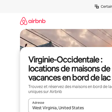
Aller
Certai
directement
au
contenu
Virginie-Occidentale :
locations de maisons de
vacances en bord de lac
Trouvez et réservez des maisons en bord de la
uniques sur Airbnb
Adresse
Lorsque les résultats s'affichent, utilisez les flèc