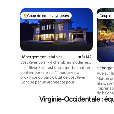
Coup de cœur voyageurs
Coup de
Coups de cœur voyageurs les plus appréciés
Coup de
Hébergement ⋅ Mathias
Évaluation moyenne 
5 (142)
Lost River Solar - 4 chambres modernes
+ lofts. Spa avec vue !
Lost River Solar est une superbe maison
Hébergem
contemporaine sur 14 hectares, à
Vue sur l
proximité du parc d'État de Lost River.
troglodyt
Maison d
Conçue par un architecte pour
Pêche ~ 
films, su
bénéficier de l'énergie solaire passive,
imprenabl
avec des planchers radiants en béton.
de baigna
Quatre ensembles de portes vitrées
Virginie-Occidentale : éq
des senti
offrent une vue panoramique ! Superbe
pêche, un
pièce ouverte sur la cuisine et la salle à
jacuzzi d
manger. À l'étage, il y a 2 suites avec
foyers rus