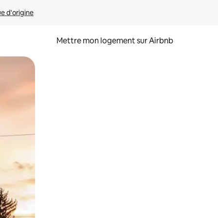
ue d'origine
Mettre mon logement sur Airbnb
sant glisser.