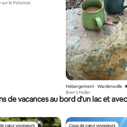
 sur le Potomac
r la base de 57 commentaires : 4,79 sur 5
Hébergement ⋅ Wardensville
É
Brier's Holler
ns de vacances au bord d'un lac et ave
de cœur voyageurs
Coup de cœur voyageurs