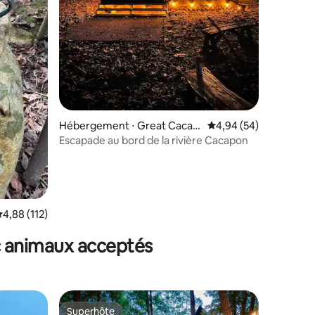
Hébergement ⋅ Great Cacap
Évaluation moyenne su
4,94 (54)
on
Escapade au bord de la rivière Cacapon
valuation moyenne sur la base de 112 commentaires : 4,88 sur 5
4,88 (112)
c animaux acceptés
Superhôte