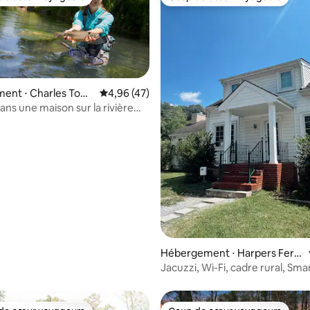
 cœur voyageurs les plus appréciés
Coup de cœur voyageurs
ent ⋅ Charles Tow
Évaluation moyenne sur la base de 47 comme
4,96 (47)
e sur la base de 9 commentaires : 5 sur 5
ans une maison sur la rivière
oah
Hébergement ⋅ Harpers Ferr
y
Jacuzzi, Wi-Fi, cadre rural, Sma
pratique