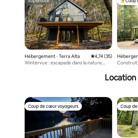
Superhôte
Coup 
Superhôte
Coups de
Hébergement ⋅ Terra Alta
Évaluation moyenne su
4,74 (35)
Hébergeme
Wintervue : escapade dans la nature
Construit
spacieuse et adaptée aux animaux de
logement 
compagnie
Location 
Coup de cœur voyageurs
Coup de
Coup de cœur voyageurs
Coup de