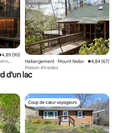
Superhôte
Superhôte
mmentaires : 5 sur 5
Évaluation moyenne sur la base de 90 commentaires : 4,89 sur 5
4,89 (90)
sero,
Hébergement ⋅ Mount Nebo
Évaluation moyenne su
4,84 (67)
Maison Atreides
d d'un lac
Coup de cœur voyageurs
Coup de cœur voyageurs