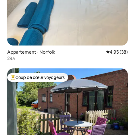
Appartement ⋅ Norfolk
Évaluation mo
4,95 (38)
29a
Coup de cœur voyageurs
Coups de cœur voyageurs les plus appréciés