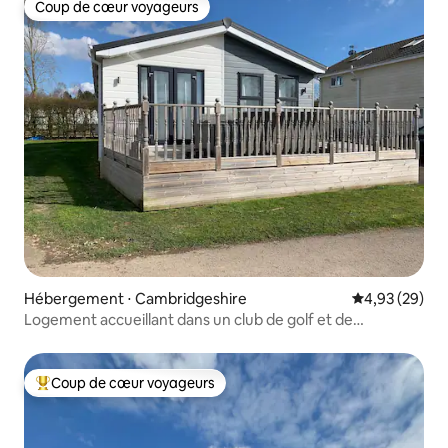
Coup de cœur voyageurs
Coup de cœur voyageurs
Hébergement ⋅ Cambridgeshire
Évaluation mo
4,93 (29)
Logement accueillant dans un club de golf et de
campagne
Coup de cœur voyageurs
Coups de cœur voyageurs les plus appréciés