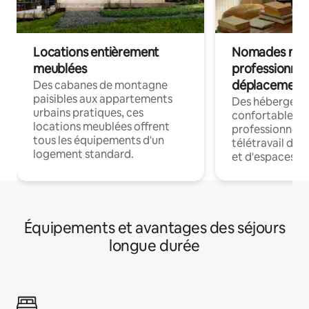
Locations entièrement
Nomades num
meublées
professionnel
déplacement
Des cabanes de montagne
paisibles aux appartements
Des hébergem
urbains pratiques, ces
confortables p
locations meublées offrent
professionnels
tous les équipements d'un
télétravail dis
logement standard.
et d'espaces de
Équipements et avantages des séjours
longue durée