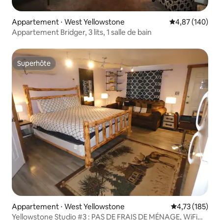
Appartement ⋅ West Yellowstone
Évaluation moy
4,87 (140)
Appartement Bridger, 3 lits, 1 salle de bain
Superhôte
Superhôte
Appartement ⋅ West Yellowstone
Évaluation moy
4,73 (185)
Yellowstone Studio #3 : PAS DE FRAIS DE MÉNAGE, WiFi