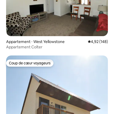
Appartement ⋅ West Yellowstone
Évaluation moy
4,92 (148)
Appartement Colter
Coup de cœur voyageurs
Coup de cœur voyageurs