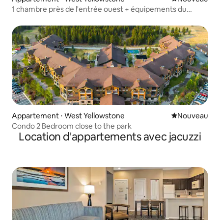
1 chambre près de l'entrée ouest + équipements du
complexe !
Appartement ⋅ West Yellowstone
Nouvel hébe
Nouveau
Condo 2 Bedroom close to the park
Location d'appartements avec jacuzzi