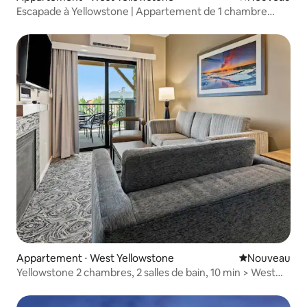
Escapade à Yellowstone | Appartement de 1 chambre
dans un complexe hôtelier
Appartement ⋅ West Yellowstone
Nouvel hébe
Nouveau
Yellowstone 2 chambres, 2 salles de bain, 10 min > West
Gate