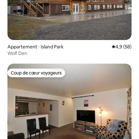
Appartement ⋅ Island Park
Évaluation m
4,9 (58)
Wolf Den
Coup de cœur voyageurs
Coup de cœur voyageurs