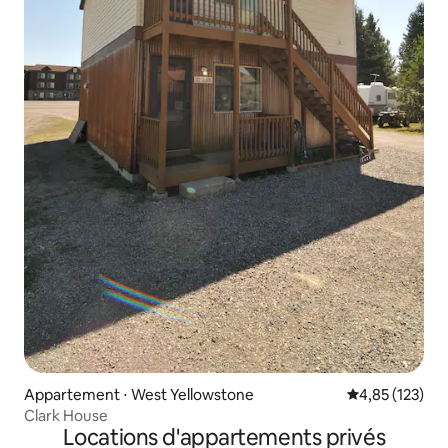
Appartement ⋅ West Yellowstone
Évaluation moy
4,85 (123)
Clark House
Locations d'appartements privés