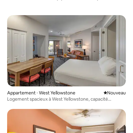
Appartement ⋅ West Yellowstone
Nouvel hébe
Nouveau
Logement spacieux à West Yellowstone, capacité
d'hébergement de 7 personnes