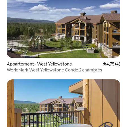
Appartement ⋅ West Yellowstone
Évaluation m
4,75 (4)
WorldMark West Yellowstone Condo 2 chambres