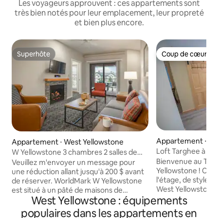
Les voyageurs approuvent : ces appartements sont
très bien notés pour leur emplacement, leur propreté
et bien plus encore.
Superhôte
Coup de cœur vo
Superhôte
Coup de cœur vo
Appartement ⋅ We
Appartement ⋅ West Yellowstone
one
Loft Targhee à Ye
W Yellowstone 3 chambres 2 salles de
bain 8 couchages 1 lit à l'entrée
Bienvenue au Targ
Veuillez m'envoyer un message pour
Yellowstone ! Ce 
une réduction allant jusqu'à 200 $ avant
l'étage, de style c
de réserver. WorldMark W Yellowstone
West Yellowstone,
est situé à un pâté de maisons de
West Yellowstone : équipements
pas de l'entrée du 
l'entrée ouest. Les suites de 3 chambres
les couples ou les
peuvent accueillir 8 personnes, avec un
populaires dans les appartements en
côté d'une autorou
lit King Size dans la chambre principale,