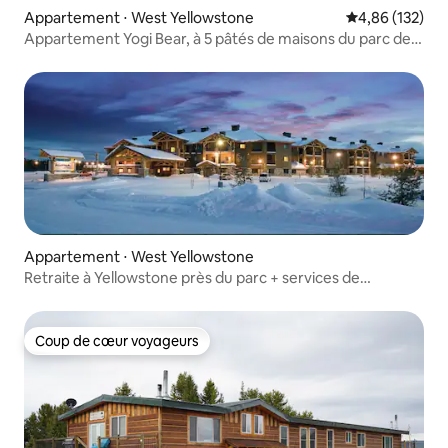
Appartement ⋅ West Yellowstone
Évaluation moy
4,86 (132)
Appartement Yogi Bear, à 5 pâtés de maisons du parc de
Yellowstone
Appartement ⋅ West Yellowstone
Retraite à Yellowstone près du parc + services de
complexe hôtelier
Coup de cœur voyageurs
Coup de cœur voyageurs