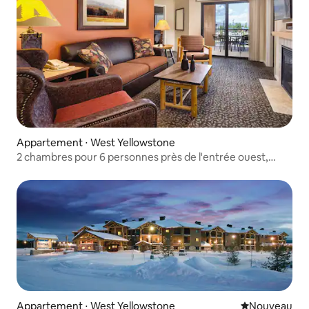
Appartement ⋅ West Yellowstone
2 chambres pour 6 personnes près de l'entrée ouest,
piscine, jacuzzi
Appartement ⋅ West Yellowstone
Nouvel hébe
Nouveau