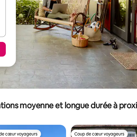
tions moyenne et longue durée à prox
de cœur voyageurs
Coup de cœur voyageurs
 cœur voyageurs les plus appréciés
Coup de cœur voyageurs