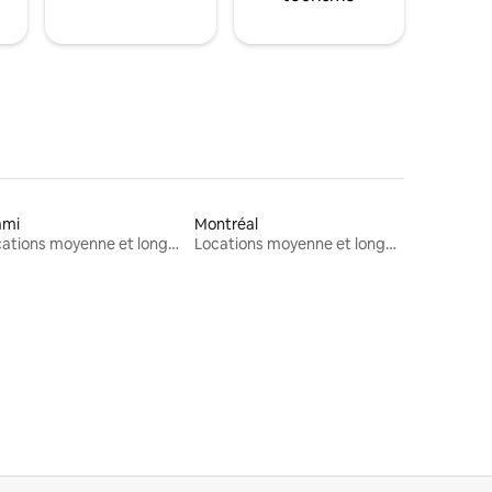
ami
Montréal
Locations moyenne et longue durée
Locations moyenne et longue durée