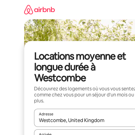
Aller
directement
au
contenu
Locations moyenne et
longue durée à
Westcombe
Découvrez des logements où vous vous sente
comme chez vous pour un séjour d'un mois ou
plus.
Adresse
Lorsque les résultats s'affichent, utilisez les flèc
Arrivée