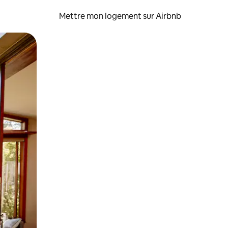
Mettre mon logement sur Airbnb
sant glisser.