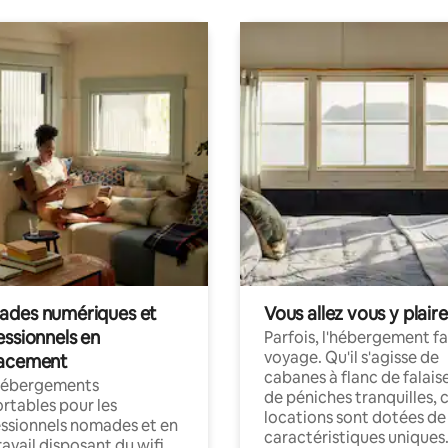
des numériques et
Vous allez vous y plaire
essionnels en
Parfois, l'hébergement fai
voyage. Qu'il s'agisse de
acement
cabanes à flanc de falais
hébergements
de péniches tranquilles, 
rtables pour les
locations sont dotées de
ssionnels nomades et en
caractéristiques uniques
ravail disposant du wifi