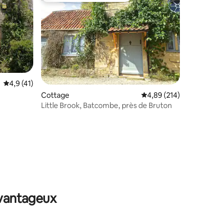
Évaluation moyenne sur la base de 41 commentaires : 4,9 sur 5
4,9 (41)
Cottage
Évaluation moyenne sur
4,89 (214)
Little Brook, Batcombe, près de Bruton
ntaires : 4,98 sur 5
avantageux