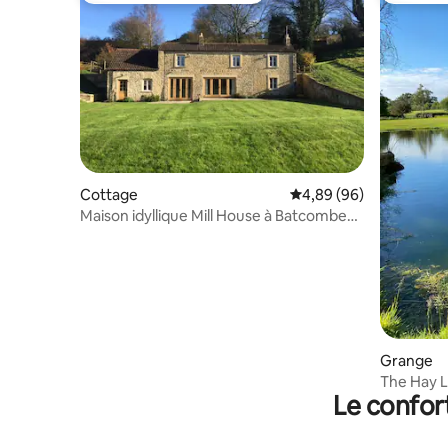
Cottage
Évaluation moyenne sur
4,89 (96)
Maison idyllique Mill House à Batcombe
avec court de tennis
Grange
The Hay L
Le confor
à foin de