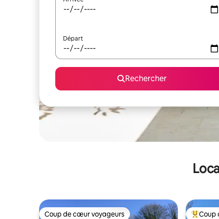
Départ
Rechercher
Loca
Coup de cœur voyageurs
Coup 
Coup de cœur voyageurs
Coups de