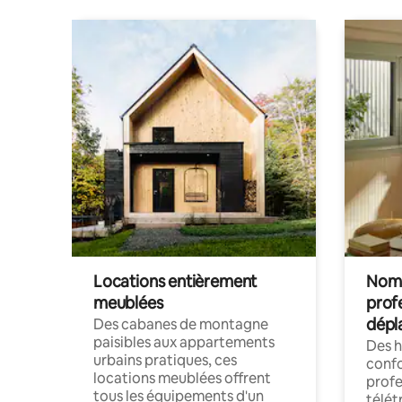
Locations entièrement
Noma
meublées
prof
dépl
Des cabanes de montagne
paisibles aux appartements
Des 
urbains pratiques, ces
confo
locations meublées offrent
profe
tous les équipements d'un
télét