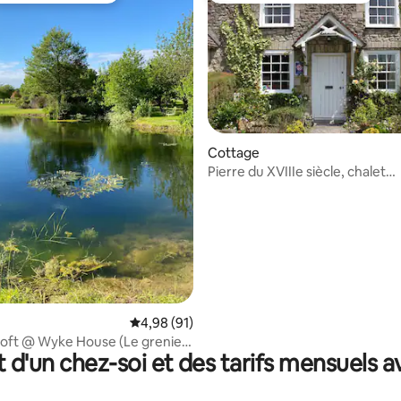
Cottage
Pierre du XVIIIe siècle, chalet
 la base de 96 commentaires : 4,89 sur 5
indépendant
Évaluation moyenne sur la base de 91 comme
4,98 (91)
oft @ Wyke House (Le grenier
t d'un chez-soi et des tarifs mensuels 
 Wyke House)