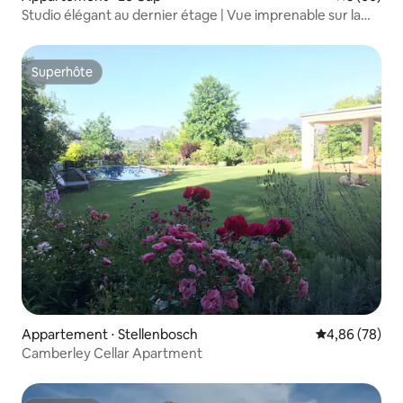
Studio élégant au dernier étage | Vue imprenable sur la
ville
Superhôte
Superhôte
Appartement ⋅ Stellenbosch
Évaluation mo
4,86 (78)
Camberley Cellar Apartment