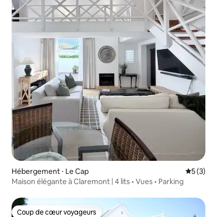
Hébergement ⋅ Le Cap
Évaluatio
5 (3)
Maison élégante à Claremont | 4 lits • Vues • Parking
Coup de cœur voyageurs
Coup de cœur voyageurs