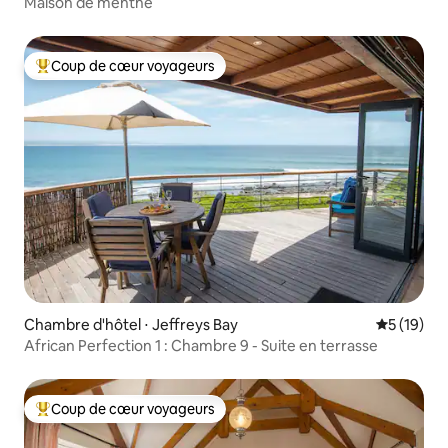
Maison de menthe
Coup de cœur voyageurs
Coups de cœur voyageurs les plus appréciés
Chambre d'hôtel ⋅ Jeffreys Bay
Évaluation
5 (19)
African Perfection 1 : Chambre 9 - Suite en terrasse
Coup de cœur voyageurs
Coups de cœur voyageurs les plus appréciés