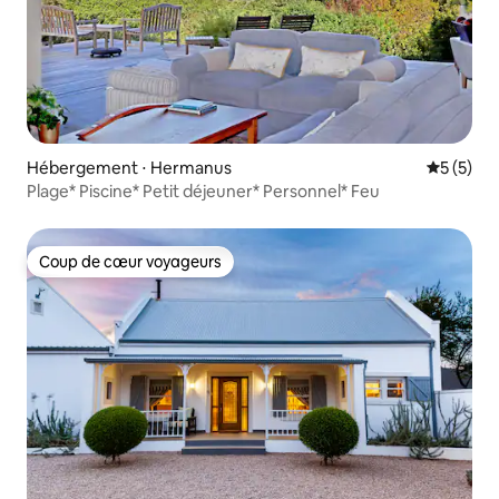
Hébergement ⋅ Hermanus
Évaluatio
5 (5)
Plage* Piscine* Petit déjeuner* Personnel* Feu
Coup de cœur voyageurs
Coup de cœur voyageurs