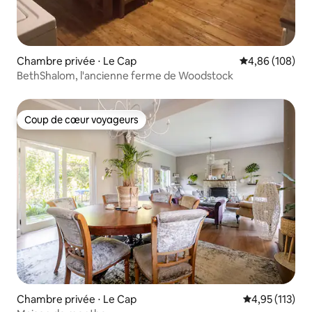
Chambre privée ⋅ Le Cap
Évaluation moy
4,86 (108)
BethShalom, l'ancienne ferme de Woodstock
Coup de cœur voyageurs
Coup de cœur voyageurs
Chambre privée ⋅ Le Cap
Évaluation moy
4,95 (113)