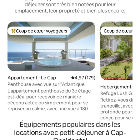
déjeuner sont très bien notées pour leur
emplacement, leur propreté et bien plus encore.
Coup de cœur voyageurs
Coup de cœur vo
Coups de cœur voyageurs les plus appréciés
Coup de cœur vo
Appartement ⋅ Le Cap
Évaluation moyenne sur la base 
4,97 (179)
Penthouse avec vue sur l'Atlantique
Hébergement ⋅ F
L'appartement penthouse du 3e étage
Refuge Lush Gar
est idéal pour recevoir de manière
quotidien)
Retirez-vous dans
décontractée ou simplement pour se
tranquille, avec u
reposer au calme, avec une vue à 180
profonde pour les
degrés depuis le balcon sur les plages de
conçu pour se déte
Clifton et les 12 Apôtres. Les services et
Équipements populaires dans les
sans se presser. C
les restaurants se trouvent au centre
Franschhoek est fa
locations avec petit-déjeuner à Cap-
commercial Camps Bay, à 2 min en
tranquilles, les rep
voiture et à 15 min à pied de la plage. Voir