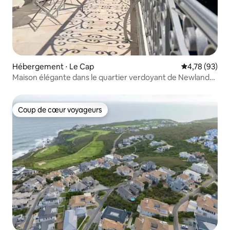
Hébergement ⋅ Le Cap
Évaluation mo
4,78 (93)
Maison élégante dans le quartier verdoyant de Newlands -
onduleur wi-fi
Coup de cœur voyageurs
Coup de cœur voyageurs