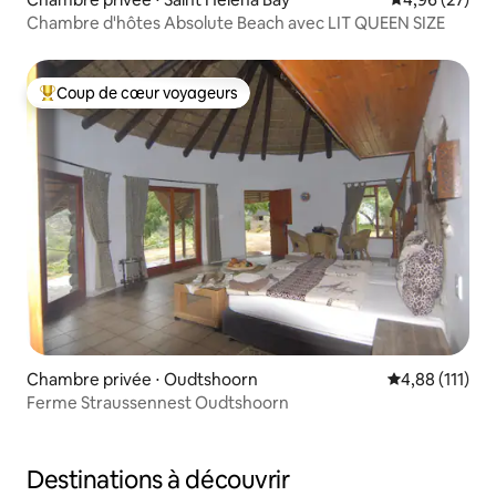
Chambre d'hôtes Absolute Beach avec LIT QUEEN SIZE
Coup de cœur voyageurs
Coups de cœur voyageurs les plus appréciés
Chambre privée ⋅ Oudtshoorn
Évaluation moy
4,88 (111)
Ferme Straussennest Oudtshoorn
Destinations à découvrir