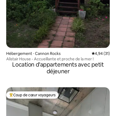
Hébergement ⋅ Cannon Rocks
Évaluation mo
4,94 (31)
Alistair House - Accueillante et proche de la mer !
Location d'appartements avec petit
déjeuner
Coup de cœur voyageurs
Coups de cœur voyageurs les plus appréciés