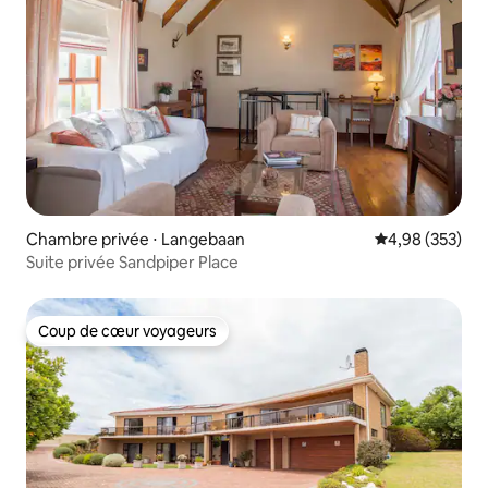
Chambre privée ⋅ Langebaan
Évaluation moy
4,98 (353)
Suite privée Sandpiper Place
Coup de cœur voyageurs
Coup de cœur voyageurs