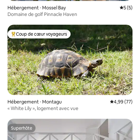
Hébergement ⋅ Mossel Bay
Évaluatio
5 (5)
Domaine de golf Pinnacle Haven
Coup de cœur voyageurs
Coups de cœur voyageurs les plus appréciés
Hébergement ⋅ Montagu
Évaluation mo
4,99 (77)
« White Lily », logement avec vue
Superhôte
Superhôte