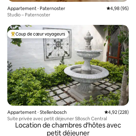
Appartement ⋅ Paternoster
Évaluation mo
4,98 (95)
Studio – Paternoster
Coup de cœur voyageurs
Coups de cœur voyageurs les plus appréciés
Appartement ⋅ Stellenbosch
Évaluation moy
4,92 (228)
Suite privée avec petit déjeuner SBosch Central
Location de chambres d'hôtes avec
petit déjeuner