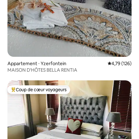
Appartement ⋅ Yzerfontein
Évaluation moy
4,79 (126)
MAISON D'HÔTES BELLA RENTIA
Coup de cœur voyageurs
Coups de cœur voyageurs les plus appréciés