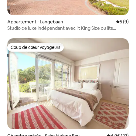
Appartement ⋅ Langebaan
Évaluatio
5 (9)
Studio de luxe indépendant avec lit King Size ou lits
jumeaux.
Coup de cœur voyageurs
Coup de cœur voyageurs
Chambre privée ⋅ Saint Helena Bay
Évaluation mo
4,96 (27)