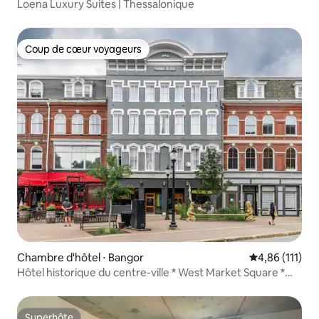
Loena Luxury Suites | Thessalonique
Coup de cœur voyageurs
Coup de cœur voyageurs
Chambre d'hôtel ⋅ Bangor
Évaluation moy
4,86 (111)
Hôtel historique du centre-ville * West Market Square *
Wi-Fi rapide
Superhôte