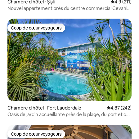
Chambre d'hôtel ⋅ Şişli
Évaluation mo
4,9 (211)
Nouvel appartement près du centre commercial Cevahir,
Şişli
Coup de cœur voyageurs
Coup de cœur voyageurs
Chambre d'hôtel ⋅ Fort Lauderdale
Évaluation moy
4,87 (242)
Oasis de jardin accueillante près de la plage, du port et des
commerces
Coup de cœur voyageurs
Coup de cœur voyageurs