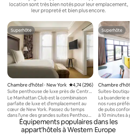
location sont très bien notés pour leur emplacement,
leur propreté et bien plus encore.
Superhôte
Superhôte
Superhôte
Superhôte
Chambre d'hôtel ⋅ New York
Évaluation moyenne sur la base 
4,74 (296)
Chambre d'hôtel ⋅
Suite penthouse de luxe près de Central
Suites-boutiques 
Park
entièrement meu
Le Manhattan Club est la combinaison
La buanderie est s
parfaite de luxe et d'emplacement au
nos rues préférée
cœur de New York. Passez du temps
de pubs confortabl
dans l'une des grandes suites Penthouse
à 10 minutes à pied
Équipements populaires dans les
ou profitez de votre balcon exclusif
Augusta Street bé
Penthouse pour une vue imprenable !
ambiance de petite
appart'hôtels à Western Europe
(Exclusivité pour tous les voyageurs
ville. Vivez comme 