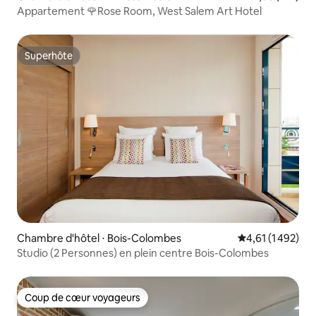
Appartement 🌹Rose Room, West Salem Art Hotel
Superhôte
Superhôte
Chambre d'hôtel ⋅ Bois-Colombes
Évaluation moye
4,61 (1 492)
Studio (2 Personnes) en plein centre Bois-Colombes
Coup de cœur voyageurs
Coup de cœur voyageurs