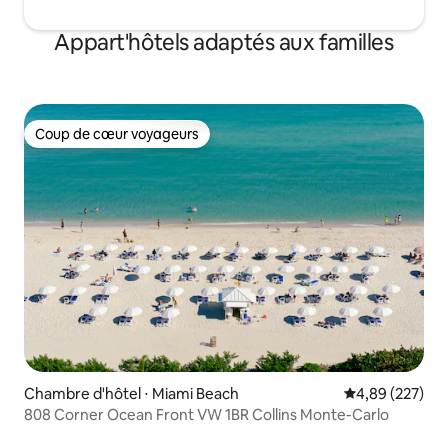
Appart'hôtels adaptés aux familles
Coup de cœur voyageurs
Coup de cœur voyageurs
Chambre d'hôtel ⋅ Miami Beach
Évaluation moy
4,89 (227)
808 Corner Ocean Front VW 1BR Collins Monte-Carlo