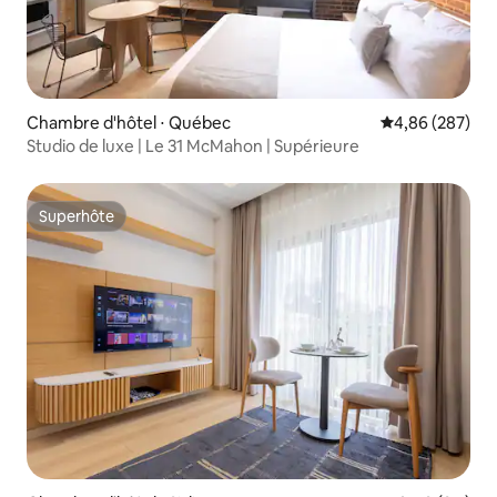
Chambre d'hôtel ⋅ Québec
Évaluation moy
4,86 (287)
Studio de luxe | Le 31 McMahon | Supérieure
Superhôte
Superhôte