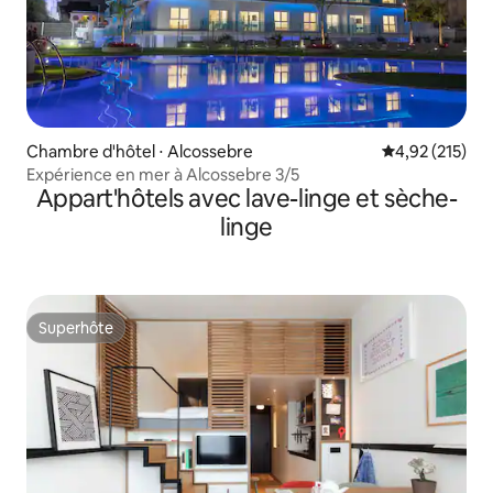
Chambre d'hôtel ⋅ Alcossebre
Évaluation moy
4,92 (215)
Expérience en mer à Alcossebre 3/5
Appart'hôtels avec lave-linge et sèche-
linge
Superhôte
Superhôte