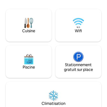
penthouse, non privés, ouverts en
confort et les co
saison) Incidentaux : autorisation de
dans nos suites c
500 $ à l'arrivée. Doit présenter une
conçues pour le v
carte de crédit valide et une pièce
Les animaux sont 
d'identité officielle (21 ans) Le prix
avons hâte de ren
comprend tous les taxes/frais (Il n'y aura
(des frais de net
aucune taxe supplémentaire ou frais
s'appliquent (à l'
Cuisine
Wifi
journaliers facturés pendant votre
d'assistance))... et
séjour. )
Stationnement
Piscine
gratuit sur place
Climatisation