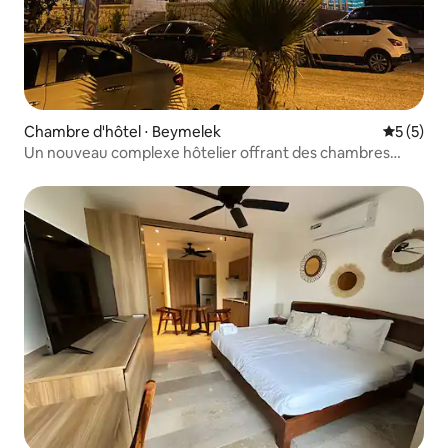
Chambre d'hôtel ⋅ Beymelek
Évaluatio
5 (5)
Un nouveau complexe hôtelier offrant des chambres
avec vue sur mer