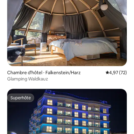
Chambre d'hôtel ⋅ Falkenstein/Harz
Évaluation mo
4,97 (72)
Glamping Waldkauz
Superhôte
Superhôte