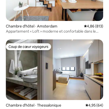
Chambre d'hôtel ⋅ Amsterdam
Évaluation moy
4,86 (813)
Appartement « Loft » moderne et confortable dans le
quartier du canal
Coup de cœur voyageurs
Coup de cœur voyageurs
Chambre d'hôtel ⋅ Thessalonique
Évaluation mo
4,95 (64)