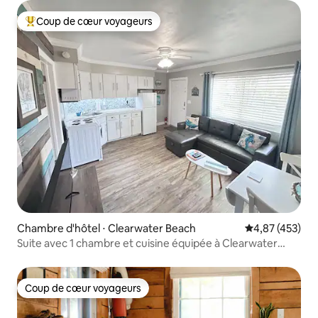
Coup de cœur voyageurs
Coups de cœur voyageurs les plus appréciés
Chambre d'hôtel ⋅ Clearwater Beach
Évaluation moy
4,87 (453)
Suite avec 1 chambre et cuisine équipée à Clearwater
Beach
Coup de cœur voyageurs
Coup de cœur voyageurs