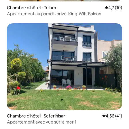
Chambre d'hôtel ⋅ Tulum
Évaluation m
4,7 (10)
Appartement au paradis privé-King-Wifi-Balcon
Chambre d'hôtel ⋅ Seferihisar
Évaluation mo
4,56 (41)
Appartement avec vue sur la mer 1