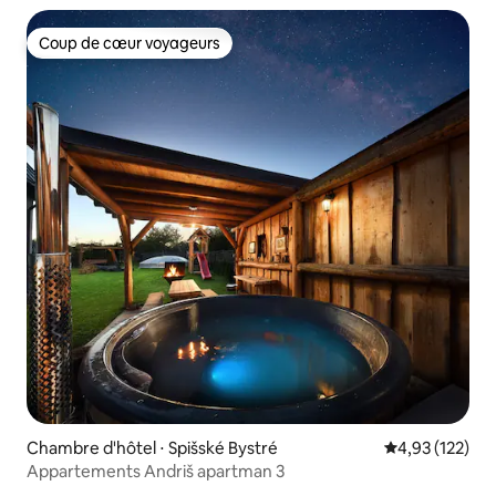
Coup de cœur voyageurs
Coup de cœur voyageurs
Chambre d'hôtel ⋅ Spišské Bystré
Évaluation moy
4,93 (122)
Appartements Andriš apartman 3