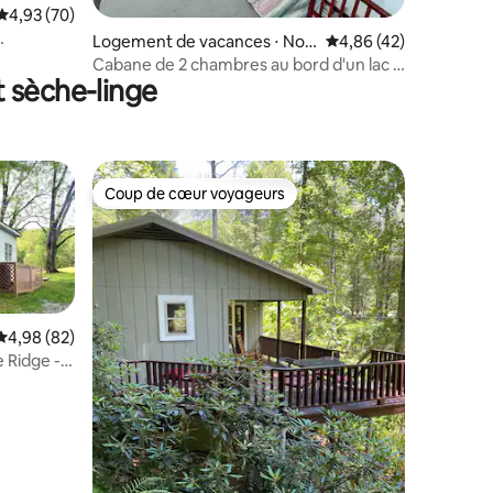
taires : 4,95 sur 5
Évaluation moyenne sur la base de 70 commentaires : 4,93 sur 5
4,93 (70)
Logement de vacances ⋅ Nor
Évaluation moyenne su
4,86 (42)
wood
Cabane de 2 chambres au bord d'un lac :
t sèche-linge
vue imprenable
Coup de cœur voyageurs
Coup de cœur voyageurs
Évaluation moyenne sur la base de 82 commentaires : 4,98 sur 5
4,98 (82)
 Ridge -
mentaires : 5 sur 5