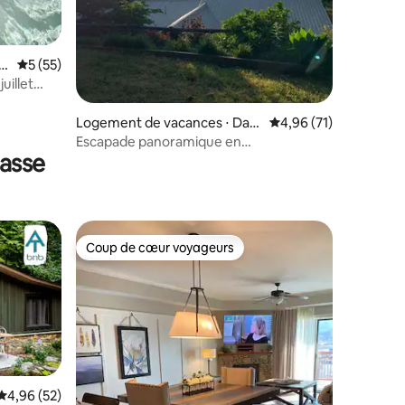
ntaires : 4,83 sur 5
b
Évaluation moyenne sur la base de 55 commentaires : 5 sur 5
5 (55)
uillet
Logement de vacances ⋅ Dahl
Évaluation moyenne su
4,96 (71)
onega
Escapade panoramique en
rasse
montagne/Vue/Terrasse/Porche
grillagé/
Coup de cœur voyageurs
lus appréciés
Coup de cœur voyageurs
Évaluation moyenne sur la base de 52 commentaires : 4,96 sur 5
4,96 (52)