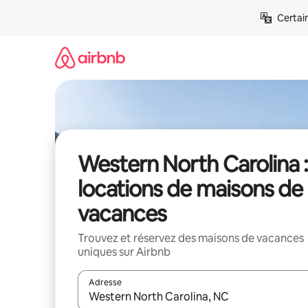
Aller
Certai
directement
au
contenu
Western North Carolina :
locations de maisons de
vacances
Trouvez et réservez des maisons de vacances
uniques sur Airbnb
Adresse
Lorsque les résultats s'affichent, utilisez les flèc