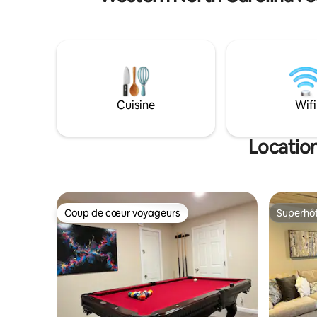
d'art, les musées, les visites, les
d'excepti
restaurants, les brasseries et les activités
À l'excep
de plein air. Bâtiment historique spacieux
Lisez le
récemment rénové avec des plafonds
avant de 
de 10 pieds, des planchers en bois et des
intérieur
salles de bains neuves. 1300 pieds carrés,
SERVICE
tout le 1er étage. 1 lit King Size et 1 lit
dans la ré
Queen Size. Grand patio privé, cuisine
lors du d
Cuisine
Wifi
entièrement équipée/séjour/salle à
Parking t
manger. Jeux et disques. Consigne à
PAS SÛR p
bagages et parking GRATUITS
raison de 
Location
Couvertur
Excellent
Extérieur
Coup de cœur voyageurs
Superhô
Coup de cœur voyageurs
Superhô