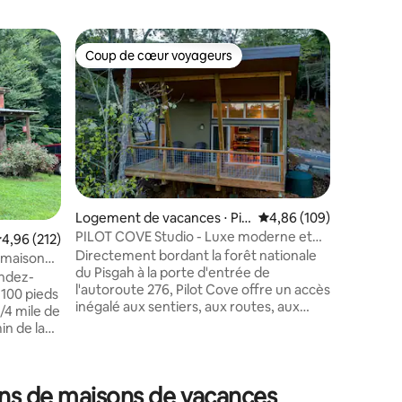
Logement
Coup de cœur voyageurs
Coup
Coup de cœur voyageurs
Coups d
gah Fore
Réveillez
magnifiq
Oubliez 
cette ch
spacieux
d'une ch
intérieur
parking c
feu/salle
quelques
vélo, de 
200 casca
Logement de vacances ⋅ Pis
Évaluation moyenne sur
4,86 (109)
centre-vi
gah Forest
PILOT COVE Studio - Luxe moderne et
valuation moyenne sur la base de 212 commentaires : 4,96 sur 5
4,96 (212)
des brass
nature !
Directement bordant la forêt nationale
forêts na
 maison
du Pisgah à la porte d'entrée de
State. À 
ntaires : 4,97 sur 5
l'autoroute 276, Pilot Cove offre un accès
d'Ashevill
 100 pieds
inégalé aux sentiers, aux routes, aux
historique 
3/4 mile de
parois rocheuses et aux eaux des
Music Cen
in de la
trophées réputés du Pisgah. Nos cabines
Rock Pla
. Superbes
d'hébergement de luxe en forêt
proximit
e vélo. À
disposent de ces équipements: - Design
ayak ou le
ons de maisons de vacances
moderne - Finitions haut de gamme -
 de Rt40 et