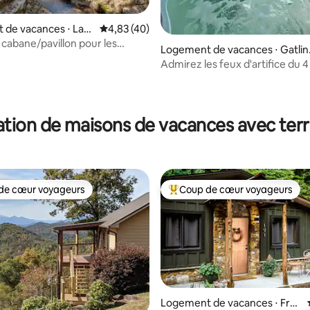
 de vacances ⋅ Lak
Évaluation moyenne sur la base de 40 comme
4,83 (40)
 cabane/pavillon pour les
la base de 104 commentaires : 4,93 sur 5
Logement de vacances ⋅ Gatlin
 Trout Stream Resort
urg
Admirez les feux d'artifice du 4 j
depuis votre balcon !
tion de maisons de vacances avec ter
de cœur voyageurs
Coup de cœur voyageurs
 cœur voyageurs les plus appréciés
Coups de cœur voyageurs les p
Logement de vacances ⋅ Fran