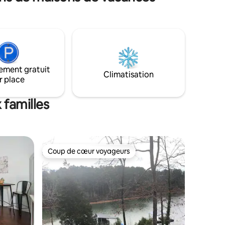
Cuisine complète - Salle de bain
complète - Lave-linge / sèche-linge -
Matelas de couchette parfait - Linge de
tensiles
luxe en microfibre - Télévision à écran
. Le
plat 48″ - Câble avec plus de 200 chaînes
n Queen,
- Wifi gratuit - Parking à chaque unité -
, frais de
Terrasse couverte spacieuse - Station de
agnie
ement gratuit
lavage de vélos
on
Climatisation
r place
 familles
Coup de cœur voyageurs
lus appréciés
Coup de cœur voyageurs