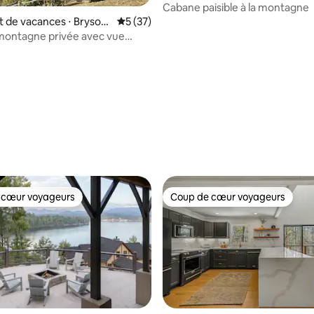
klin
Cabane paisible à la montagne
 la base de 38 commentaires : 4,92 sur 5
 de vacances ⋅ Bryson
Évaluation moyenne sur la base de 37 co
5 (37)
montagne privée avec vue
le
 cœur voyageurs
Coup de cœur voyageurs
 cœur voyageurs
Coup de cœur voyageurs