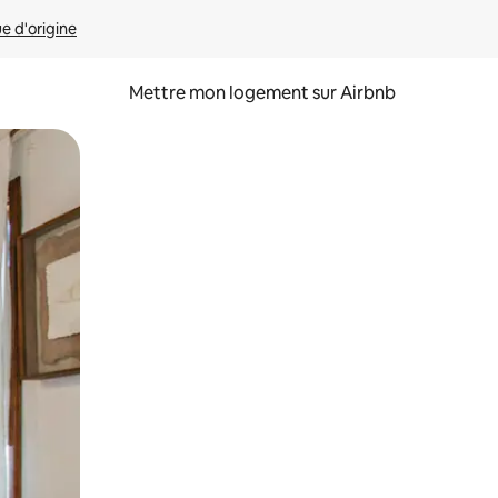
ue d'origine
Mettre mon logement sur Airbnb
sant glisser.