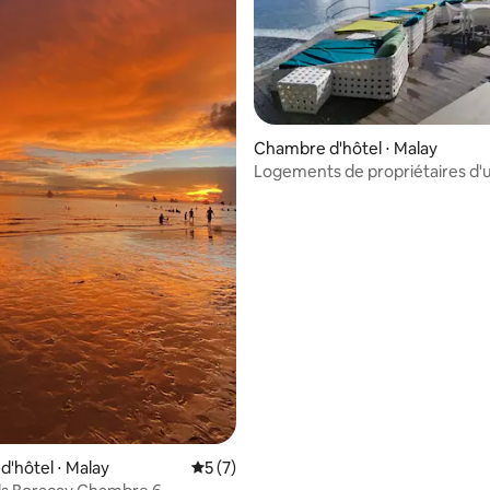
Chambre d'hôtel ⋅ Malay
r la base de 14 commentaires : 4,86 sur 5
Logements de propriétaires d'u
Fairways Resort
'hôtel ⋅ Malay
Évaluation moyenne sur la base de 7 co
5 (7)