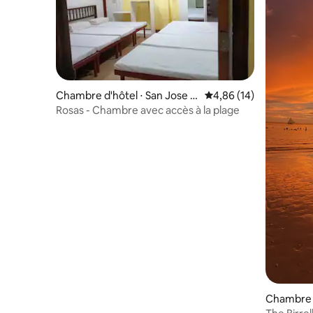
Chambre d'hôtel ⋅ San Jose d
Évaluation moyenne su
4,86 (14)
e Buenavista
Rosas - Chambre avec accès à la plage
Chambre d