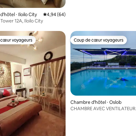
hôtel ⋅ Iloilo City
Évaluation moyenne sur la base de 64 commen
4,94 (64)
Tower 12A, Iloilo City
 cœur voyageurs
Coup de cœur voyageurs
 cœur voyageurs
Coup de cœur voyageurs
e sur la base de 6 commentaires : 5 sur 5
Chambre d'hôtel ⋅ Oslob
CHAMBRE AVEC VENTILATEUR
2 personnes - Salle de bain c