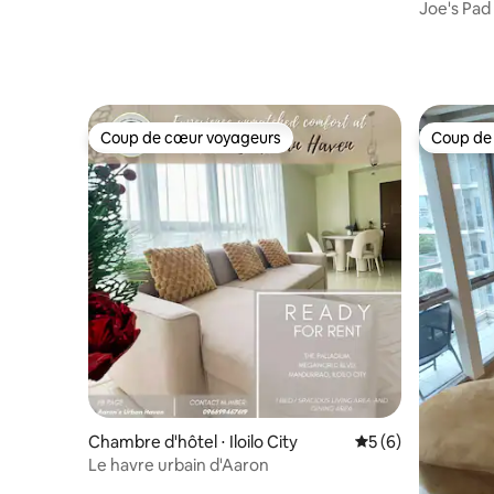
Joe's Pad 
Coup de cœur voyageurs
Coup de
Coup de cœur voyageurs
Coup de
Chambre d'hôtel ⋅ Iloilo City
Évaluation moyenn
5 (6)
Le havre urbain d'Aaron