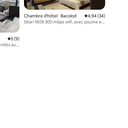
Chambre d'hôtel ⋅ Bacolod
Évaluation moyenne su
4,94 (34)
Sitari 1609 300 mbps wifi, avec piscine et
accès à la salle de sport
Évaluation moyenne sur la base de 9 commentaires : 5 sur 5
5 (9)
nités au
mmentaires : 5 sur 5