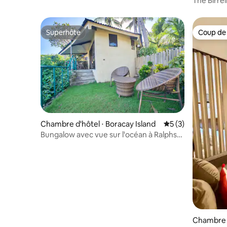
The Birre
Superhôte
Coup de
Superhôte
Coup de
Chambre d'hôtel ⋅ Boracay Island
Évaluation moyenn
5 (3)
Bungalow avec vue sur l'océan à Ralphs
Place
Chambre d