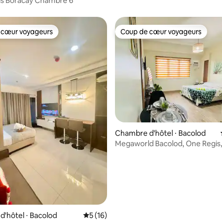
lls Boracay Chambre 6
 cœur voyageurs
Coup de cœur voyageurs
 cœur voyageurs
Coup de cœur voyageurs
e sur la base de 3 commentaires : 5 sur 5
Chambre d'hôtel ⋅ Bacolod
Megaworld Bacolod, One Regis
appartement en résidence
'hôtel ⋅ Bacolod
Évaluation moyenne sur la base de 16 co
5 (16)