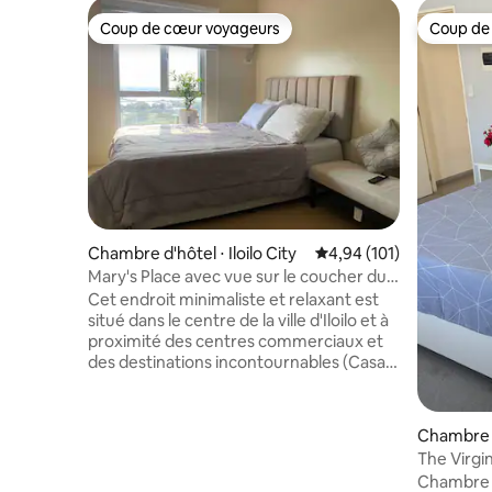
Coup de cœur voyageurs
Coup de
Coup de cœur voyageurs
Coup de
Chambre d'hôtel ⋅ Iloilo City
Évaluation moyenne sur
4,94 (101)
Mary's Place avec vue sur le coucher du
soleil et connexion Wi-Fi fibrée
Cet endroit minimaliste et relaxant est
situé dans le centre de la ville d'Iloilo et à
proximité des centres commerciaux et
des destinations incontournables (Casa
Emperador, église et place Molo). Cette
chambre dispose d'un lit Queen Size et
offre des équipements « hôteliers » tels
Chambre d'
qu'une télévision Sony 55 pouces, une
The Virginia 
connexion Wi-Fi gratuite avec une
privée av
Chambre p
vitesse Internet rapide, un réfrigérateur,