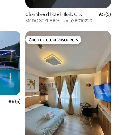
taires : 4,94 sur 5
Chambre d'hôtel ⋅ Iloilo City
Évaluation moyenn
5 (5)
SMDC STYLE Rés. Unité B010220
Coup de cœur voyageurs
Coup de cœur voyageurs
Évaluation moyenne sur la base de 5 commentaires : 5 sur 5
5 (5)
ommune