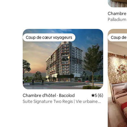
Chambre d'
Palladium 
Coup de cœur voyageurs
Coup de
Coup de cœur voyageurs
Coup de
Chambre d'hôtel ⋅ Bacolod
Évaluation moyenn
5 (6)
Suite Signature Two Regis | Vie urbaine
élégante