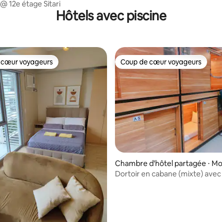
@ 12e étage Sitari
Hôtels avec piscine
 cœur voyageurs
Coup de cœur voyageurs
 cœur voyageurs
Coup de cœur voyageurs
Chambre d'hôtel partagée ⋅ Mo
boal
Dortoir en cabane (mixte) avec 
déjeuner buffet
e sur la base de 6 commentaires : 5 sur 5