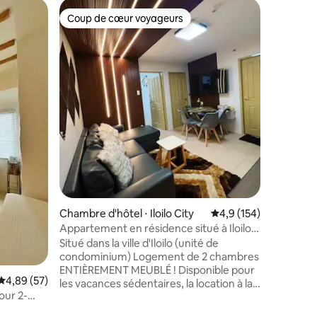
Chambre 
Coup de cœur voyageurs
Coup
Coup de cœur voyageurs
Coups d
CoZySuit
avec 1 c
Suite d'
Mesavirr
ville de Bacolod 
Suites Bacolod - Wi-Fi g
GRATUIT 
Youtube -
Cuisinièr
micro-ond
bols, ust
verres à v
queen siz
Canapé co
après-sh
Chambre d'hôtel ⋅ Iloilo City
Évaluation moyenne su
4,9 (154)
dents, de
Appartement en résidence situé à Iloilo
City
Situé dans la ville d'Iloilo (unité de
condominium) Logement de 2 chambres
ENTIÈREMENT MEUBLÉ ! Disponible pour
mmentaires : 5 sur 5
Évaluation moyenne sur la base de 57 commentaires : 4,89 sur 5
4,89 (57)
les vacances sédentaires, la location à la
our 2-
semaine ou au mois. Le tarif comprend
e Beach
l'utilisation de : Télévision ❣️55 pouces