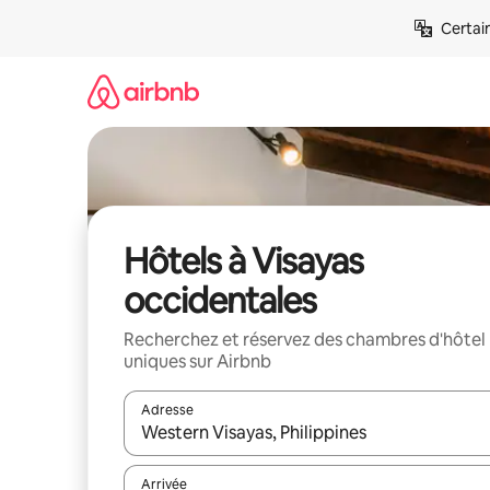
Aller
Certai
directement
au
contenu
Hôtels à Visayas
occidentales
Recherchez et réservez des chambres d'hôtel
uniques sur Airbnb
Adresse
Lorsque les résultats s'affichent, utilisez les flèc
Arrivée