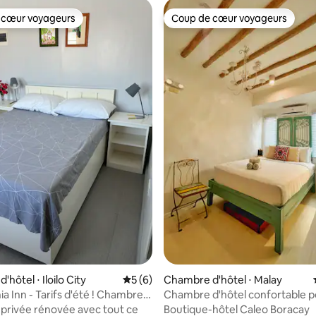
 cœur voyageurs
Coup de cœur voyageurs
 cœur voyageurs
Coup de cœur voyageurs
 la base de 101 commentaires : 4,94 sur 5
hôtel ⋅ Iloilo City
Évaluation moyenne sur la base de 6 co
5 (6)
Chambre d'hôtel ⋅ Malay
Inn - Tarifs d'été ! Chambre
Chambre d'hôtel confortable p
ec salle de bain #6C
3 personnes à la Station 1 Whit
rivée rénovée avec tout ce
Boutique-hôtel Caleo Boracay