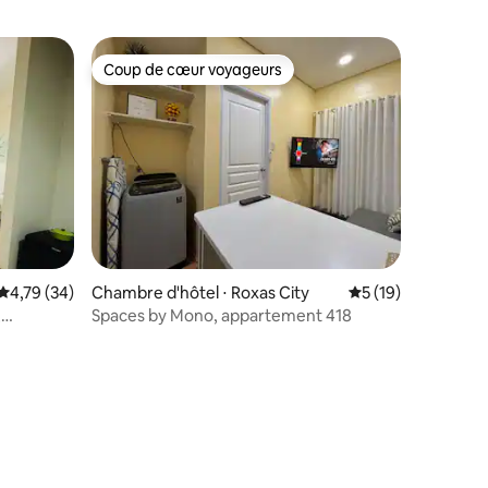
Coup de cœur voyageurs
Coup de cœur voyageurs
Évaluation moyenne sur la base de 34 commentaires : 4,79 sur 5
4,79 (34)
Chambre d'hôtel ⋅ Roxas City
Évaluation moyenne
5 (19)
,
Spaces by Mono, appartement 418
mmentaires : 5 sur 5