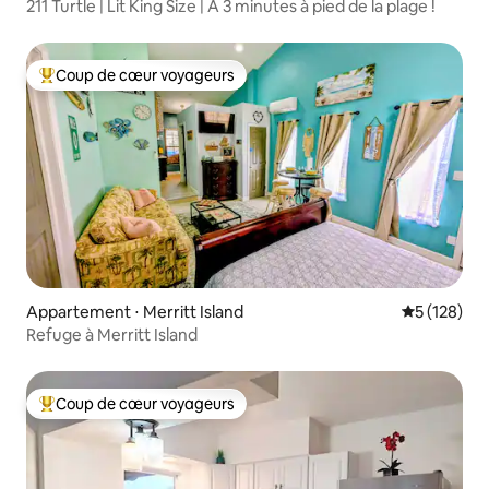
211 Turtle | Lit King Size | À 3 minutes à pied de la plage !
Coup de cœur voyageurs
Coups de cœur voyageurs les plus appréciés
Appartement ⋅ Merritt Island
Évaluation 
5 (128)
Refuge à Merritt Island
Coup de cœur voyageurs
Coups de cœur voyageurs les plus appréciés