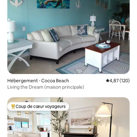
Hébergement ⋅ Cocoa Beach
Évaluation moy
4,87 (120)
Living the Dream (maison principale)
Coup de cœur voyageurs
Coups de cœur voyageurs les plus appréciés