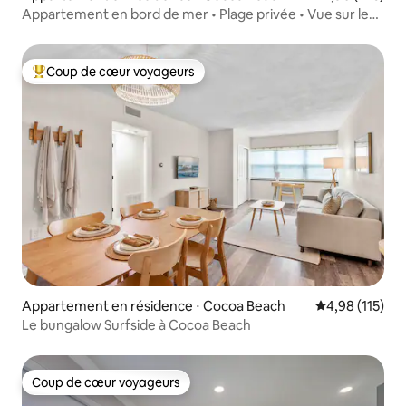
Appartement en bord de mer • Plage privée • Vue sur les
fusées
Coup de cœur voyageurs
Coups de cœur voyageurs les plus appréciés
Appartement en résidence ⋅ Cocoa Beach
Évaluation moy
4,98 (115)
Le bungalow Surfside à Cocoa Beach
Coup de cœur voyageurs
Coup de cœur voyageurs