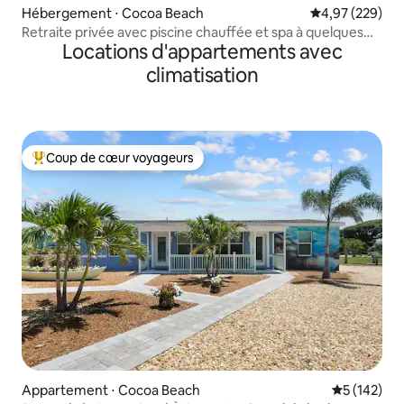
Hébergement ⋅ Cocoa Beach
Évaluation moy
4,97 (229)
Retraite privée avec piscine chauffée et spa à quelques
Locations d'appartements avec
pas de la plage
climatisation
Coup de cœur voyageurs
Coups de cœur voyageurs les plus appréciés
Appartement ⋅ Cocoa Beach
Évaluation 
5 (142)