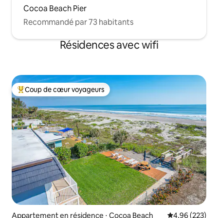
Cocoa Beach Pier
Recommandé par 73 habitants
Résidences avec wifi
Coup de cœur voyageurs
Coups de cœur voyageurs les plus appréciés
Appartement en résidence ⋅ Cocoa Beach
Évaluation moy
4,96 (223)