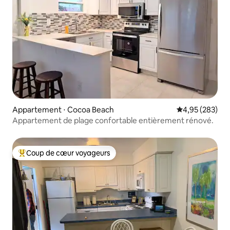
Appartement ⋅ Cocoa Beach
Évaluation moy
4,95 (283)
Appartement de plage confortable entièrement rénové.
Coup de cœur voyageurs
Coups de cœur voyageurs les plus appréciés