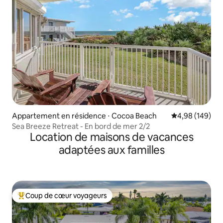
Appartement en résidence ⋅ Cocoa Beach
Évaluation moy
4,98 (149)
Sea Breeze Retreat - En bord de mer 2/2
Location de maisons de vacances
adaptées aux familles
Coup de cœur voyageurs
Coups de cœur voyageurs les plus appréciés