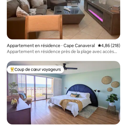
Appartement en résidence ⋅ Cape Canaveral
Évaluation moy
4,86 (218)
Appartement en résidence près de la plage avec accès
privé et équipements
Coup de cœur voyageurs
Coups de cœur voyageurs les plus appréciés