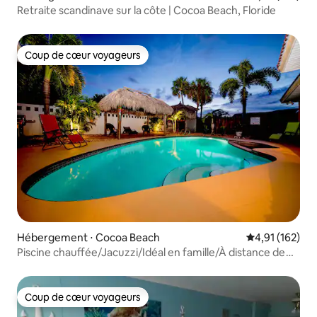
Retraite scandinave sur la côte | Cocoa Beach, Floride
Coup de cœur voyageurs
Coup de cœur voyageurs
Hébergement ⋅ Cocoa Beach
Évaluation moy
4,91 (162)
Piscine chauffée/Jacuzzi/Idéal en famille/À distance de
marche de la plage
Coup de cœur voyageurs
Coup de cœur voyageurs