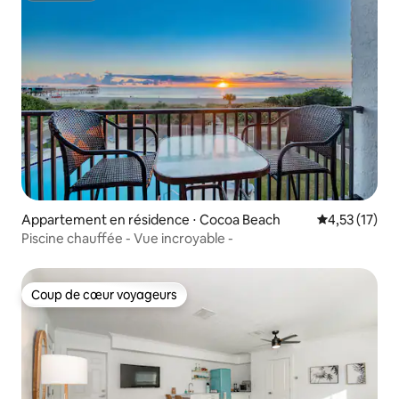
Appartement en résidence ⋅ Cocoa Beach
Évaluation mo
4,53 (17)
Piscine chauffée - Vue incroyable -
Coup de cœur voyageurs
Coup de cœur voyageurs