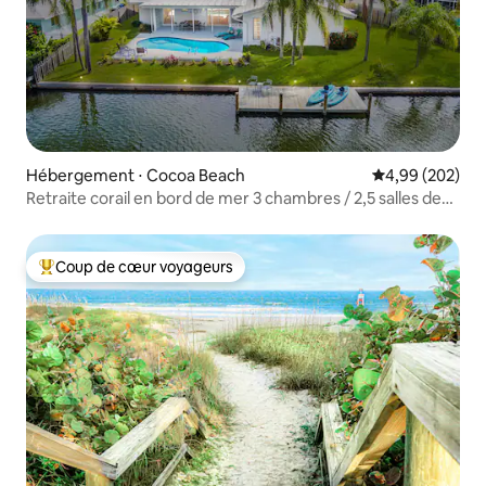
Hébergement ⋅ Cocoa Beach
Évaluation moy
4,99 (202)
Retraite corail en bord de mer 3 chambres / 2,5 salles de
bain
Coup de cœur voyageurs
Coups de cœur voyageurs les plus appréciés