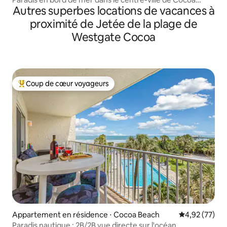
Autres superbes locations de vacances à
Beach !
proximité de Jetée de la plage de
Westgate Cocoa
Coup de cœur voyageurs
Coups de cœur voyageurs les plus appréciés
Appartement en résidence ⋅ Cocoa Beach
Évaluation mo
4,92 (77)
Paradis nautique : 2B/2B vue directe sur l'océan