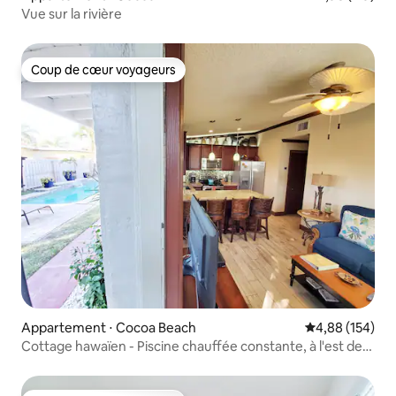
Vue sur la rivière
Coup de cœur voyageurs
Coup de cœur voyageurs
Appartement ⋅ Cocoa Beach
Évaluation moy
4,88 (154)
Cottage hawaïen - Piscine chauffée constante, à l'est de
l'A1A !