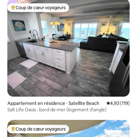
Coup de cœur voyageurs
Coups de cœur voyageurs les plus appréciés
Appartement en résidence ⋅ Satellite Beach
Évaluation moy
4,93 (119)
Salt Life Oasis : bord de mer (logement d'angle)
Coup de cœur voyageurs
Coups de cœur voyageurs les plus appréciés