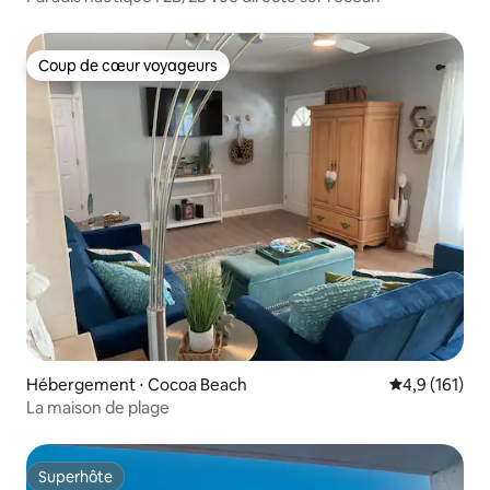
Coup de cœur voyageurs
Coup de cœur voyageurs
Hébergement ⋅ Cocoa Beach
Évaluation mo
4,9 (161)
La maison de plage
Superhôte
Superhôte