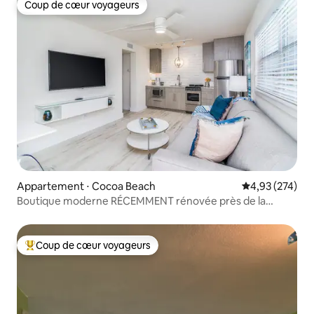
Coup de cœur voyageurs
Coup de cœur voyageurs
Appartement ⋅ Cocoa Beach
Évaluation moy
4,93 (274)
Boutique moderne RÉCEMMENT rénovée près de la
plage !-G
Coup de cœur voyageurs
Coups de cœur voyageurs les plus appréciés