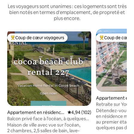
Les voyageurs sont unanimes : ces logements sont très
bien notés en termes d'emplacement, de propreté et
plus encore.
Coup de cœur voyageurs
Coup de cœur 
Coups de cœur voyageurs les plus appréciés
Coups de cœur vo
Appartement en r
Cocoa Beach
Retraite sur Youn
appartement n° 1
Détendez-vous da
Appartement en résidence
Évaluation moyenne sur la base 
4,94 (102)
en résidence mag
⋅ Cocoa Beach
Balcon privé face à l'océan, à quelques
au premier étage 
pas de la jetée
Maison de ville avec vue sur l'océan,
quelques pas de la
2 chambres, 2,5 salles de bain, lave-
chauffée et accès p