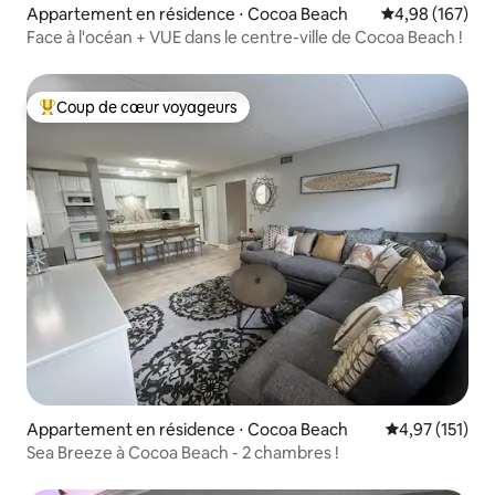
Appartement en résidence ⋅ Cocoa Beach
Évaluation moy
4,98 (167)
Face à l'océan + VUE dans le centre-ville de Cocoa Beach !
Coup de cœur voyageurs
Coups de cœur voyageurs les plus appréciés
Appartement en résidence ⋅ Cocoa Beach
Évaluation moy
4,97 (151)
Sea Breeze à Cocoa Beach - 2 chambres !