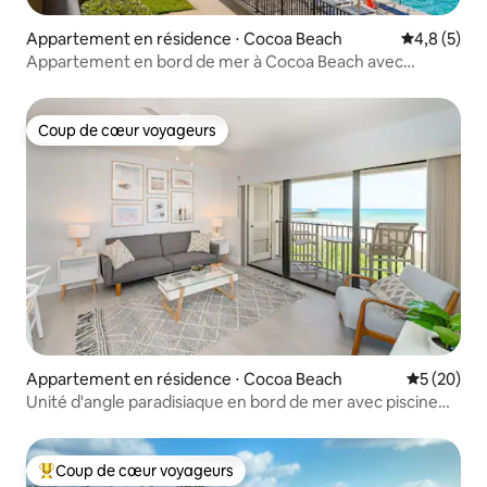
Appartement en résidence ⋅ Cocoa Beach
Évaluation 
4,8 (5)
Appartement en bord de mer à Cocoa Beach avec
piscine, jetée et plage
Coup de cœur voyageurs
Coup de cœur voyageurs
Appartement en résidence ⋅ Cocoa Beach
Évaluation
5 (20)
Unité d'angle paradisiaque en bord de mer avec piscine
chauffée
Coup de cœur voyageurs
Coups de cœur voyageurs les plus appréciés