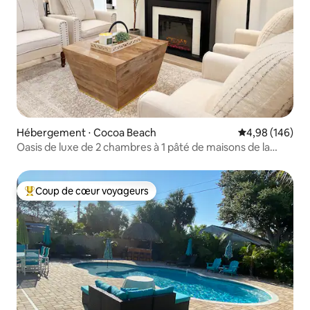
Hébergement ⋅ Cocoa Beach
Évaluation moy
4,98 (146)
Oasis de luxe de 2 chambres à 1 pâté de maisons de la
plage et du centre-ville
Coup de cœur voyageurs
Coups de cœur voyageurs les plus appréciés