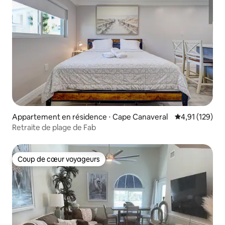
Appartement en résidence ⋅ Cape Canaveral
Évaluation moy
4,91 (129)
Retraite de plage de Fab
Coup de cœur voyageurs
Coup de cœur voyageurs