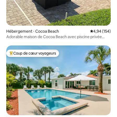
Hébergement ⋅ Cocoa Beach
Évaluation moy
4,94 (154)
Adorable maison de Cocoa Beach avec piscine privée
chauffée
Coup de cœur voyageurs
Coups de cœur voyageurs les plus appréciés