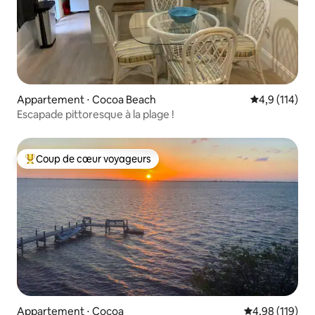
Appartement ⋅ Cocoa Beach
Évaluation mo
4,9 (114)
Escapade pittoresque à la plage !
Coup de cœur voyageurs
Coups de cœur voyageurs les plus appréciés
Appartement ⋅ Cocoa
Évaluation moy
4,98 (119)