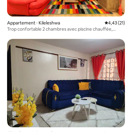
Appartement ⋅ Kileleshwa
Évaluation mo
4,43 (21)
Trop confortable 2 chambres avec piscine chauffée,
climatisation et salle de sport