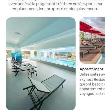
avec accès à la plage sont très bien notées pour leur
emplacement, leur propreté et bien plus encore.
Appartement ⋅ Nai
Belles suites avec 
2 chambres à Sky
Skynest Residence
qui ont besoin de 
appartement est d
voyageurs de cour
durée. La propriét
meilleur emplacem
de Movenpick, en 