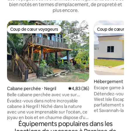
bien notés en termes d'emplacement, de propreté et
plus encore.
Coup de cœur voyageurs
Coup de cœur vo
Coup de cœur voyageurs
Coup de cœur vo
Hébergement ⋅ Lit
n
Escape game à Wes
Cabane perchée ⋅ Negril
Évaluation moyenne sur la base
4,83 (36)
Détendez-vous et
Belle cabane perchée avec vue sur
West Isle Escape,
l'océan
Évadez-vous dans notre incroyable
parfaitement situ
cabane à Negril ! Niché dans la nature
et Savannah-la-Mar
avec une vue imprenable sur l'océan, ce
une piscine comm
joyau en bois et en chaume dispose d'un
avec la possibilité
Équipements populaires dans les
aménagement ouvert, d'une cuisine,
pour des rassembl
d'un salon et d'un coin repas. La