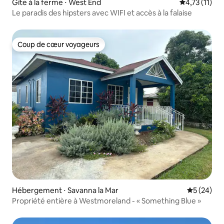
Gîte à la ferme ⋅ West End
Évaluation m
4,73 (11)
Le paradis des hipsters avec WIFI et accès à la falaise
Coup de cœur voyageurs
Coup de cœur voyageurs
Hébergement ⋅ Savanna la Mar
Évaluation
5 (24)
Propriété entière à Westmoreland - « Something Blue »