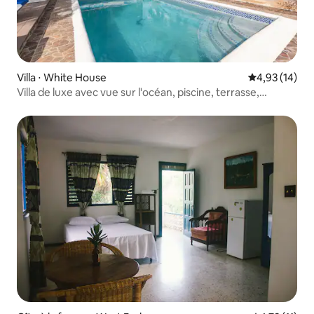
Villa ⋅ White House
Évaluation mo
4,93 (14)
Villa de luxe avec vue sur l'océan, piscine, terrasse,
gazebo et bar