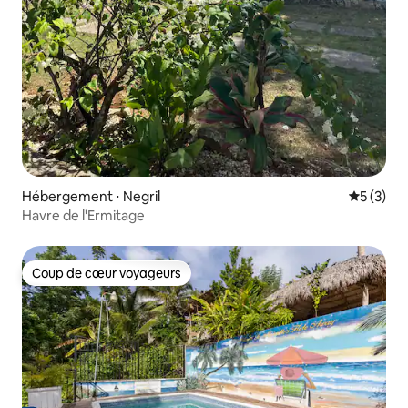
Hébergement ⋅ Negril
Évaluatio
5 (3)
Havre de l'Ermitage
Coup de cœur voyageurs
Coup de cœur voyageurs