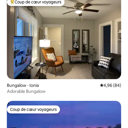
Coup de cœur voyageurs
Coups de cœur voyageurs les plus appréciés
Bungalow ⋅ Ionia
Évaluation mo
4,96 (84)
Adorable Bungalow
Coup de cœur voyageurs
Coup de cœur voyageurs