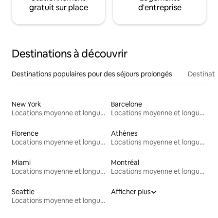
gratuit sur place
d'entreprise
Destinations à découvrir
Destinations populaires pour des séjours prolongés
Destinati
New York
Barcelone
Locations moyenne et longue durée
Locations moyenne et longue durée
Florence
Athènes
Locations moyenne et longue durée
Locations moyenne et longue durée
Miami
Montréal
Locations moyenne et longue durée
Locations moyenne et longue durée
Seattle
Afficher plus
Locations moyenne et longue durée