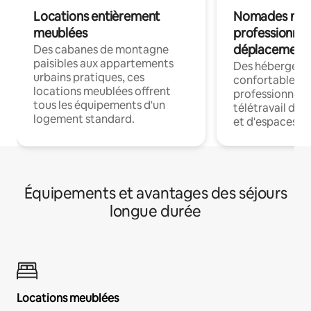
Locations entièrement
Nomades num
meublées
professionnel
déplacement
Des cabanes de montagne
paisibles aux appartements
Des hébergem
urbains pratiques, ces
confortables p
locations meublées offrent
professionnels
tous les équipements d'un
télétravail dis
logement standard.
et d'espaces de
Équipements et avantages des séjours
longue durée
Locations meublées