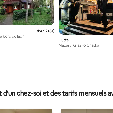
Évaluation moyenne sur la base de 61 comme
4,92 (61)
u bord du lac 4
Hutte
Mazury Książko Chatka
 sur la base de 10 commentaires : 5 sur 5
t d'un chez-soi et des tarifs mensuels 