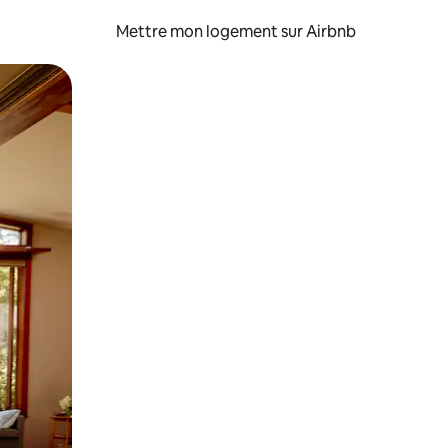
Mettre mon logement sur Airbnb
sant glisser.