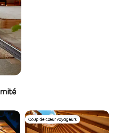
imité
Coup de cœur voyageurs
lus appréciés
Coup de cœur voyageurs