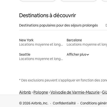
Destinations à découvrir
Destinations populaires pour des séjours prolongés
New York
Barcelone
Locations moyenne et longue durée
Seattle
Afficher plus
Locations moyenne et longue durée
* Des exclusions peuvent s'appliquer en fonction des zo
Airbnb
Pologne
Voïvodie de Varmie-Mazurie
Gi
© 2026 Airbnb, Inc.
Confidentialité
Conditions génér