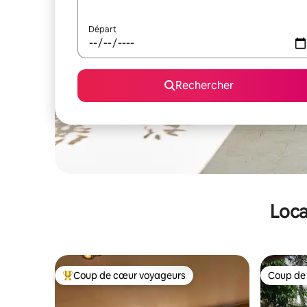
Départ
Rechercher
Loca
Coup de cœur voyageurs
Coup de
Coups de cœur voyageurs les plus appréciés
Coup de