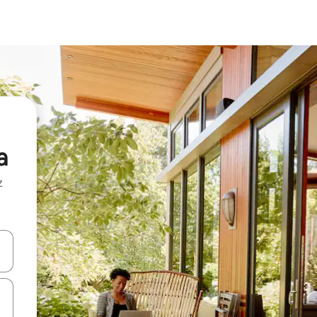
a
z
hes vers le haut et vers le bas pour les parcourir ou en appuyant et en fai