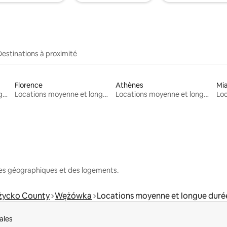
Destinations à proximité
Florence
Athènes
Mi
Locations moyenne et longue durée
Locations moyenne et longue durée
Locations moyenne et longue durée
nes géographiques et des logements.
życko County
Wężówka
Locations moyenne et longue duré
ales