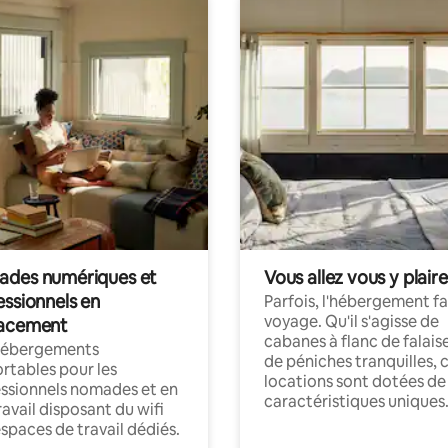
des numériques et
Vous allez vous y plaire
essionnels en
Parfois, l'hébergement fai
voyage. Qu'il s'agisse de
acement
cabanes à flanc de falais
hébergements
de péniches tranquilles, 
rtables pour les
locations sont dotées de
ssionnels nomades et en
caractéristiques uniques
ravail disposant du wifi
espaces de travail dédiés.