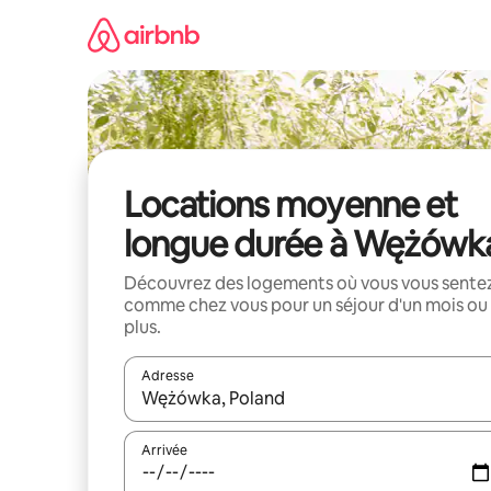
Aller
directement
au
contenu
Locations moyenne et
longue durée à Wężówk
Découvrez des logements où vous vous sente
comme chez vous pour un séjour d'un mois ou
plus.
Adresse
Lorsque les résultats s'affichent, utilisez les flèc
Arrivée