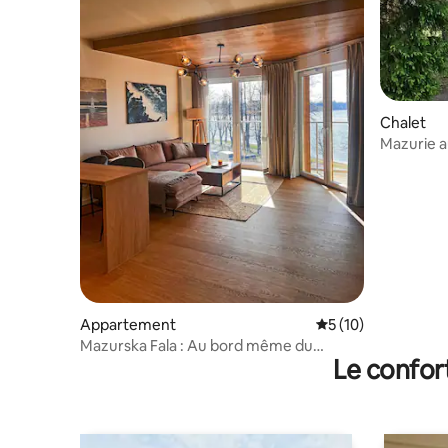
Chalet
Mazurie a
Appartement
Évaluation moyenne
5 (10)
Mazurska Fala : Au bord même du
Le confor
lac | Sauna | Climatisation