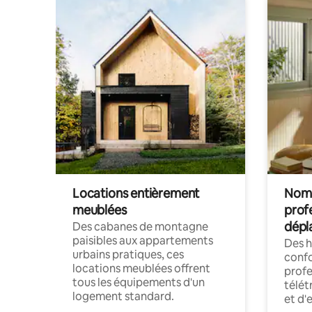
Locations entièrement
Noma
meublées
prof
dépl
Des cabanes de montagne
paisibles aux appartements
Des 
urbains pratiques, ces
confo
locations meublées offrent
profe
tous les équipements d'un
télét
logement standard.
et d'