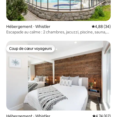
Hébergement ⋅ Whistler
Évaluation mo
4,88 (34)
Escapade au calme : 2 chambres, jacuzzi, piscine, sauna,
parking
Coup de cœur voyageurs
Coup de cœur voyageurs
Hébergement ⋅ Whistler
Évaluation mo
4,74 (62)