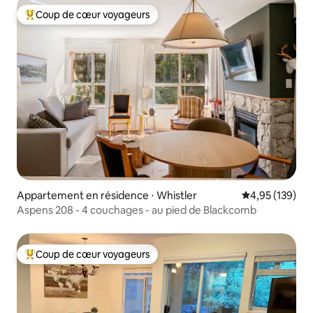
Coup de cœur voyageurs
Coups de cœur voyageurs les plus appréciés
Appartement en résidence ⋅ Whistler
Évaluation moy
4,95 (139)
Aspens 208 - 4 couchages - au pied de Blackcomb
Coup de cœur voyageurs
Coups de cœur voyageurs les plus appréciés