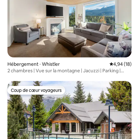
Hébergement ⋅ Whistler
Évaluation mo
4,94 (18)
2 chambres | Vue sur la montagne | Jacuzzi | Parking |
Cheminée
Coup de cœur voyageurs
Coup de cœur voyageurs