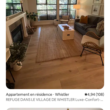
Appartement en résidence ⋅ Whistler
Évaluation moy
4,94 (108)
REFUGE DANS LE VILLAGE DE WHISTLER Luxe-Confort-
Emplacement