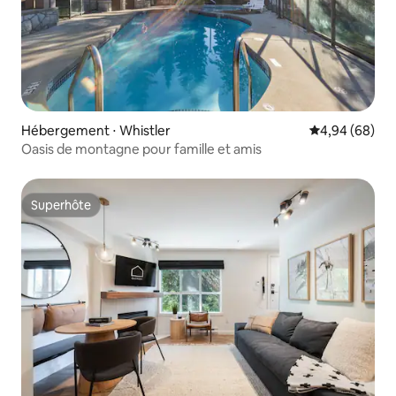
Hébergement ⋅ Whistler
Évaluation mo
4,94 (68)
Oasis de montagne pour famille et amis
Superhôte
Superhôte