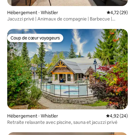
Hébergement ⋅ Whistler
Évaluation mo
4,72 (29)
Jacuzzi privé | Animaux de compagnie | Barbecue |
Emplacement !
Coup de cœur voyageurs
Coup de cœur voyageurs
Hébergement ⋅ Whistler
Évaluation mo
4,92 (24)
Retraite relaxante avec piscine, sauna et jacuzzi privé