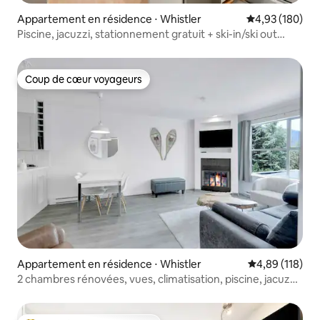
Appartement en résidence ⋅ Whistler
Évaluation moy
4,93 (180)
Piscine, jacuzzi, stationnement gratuit + ski-in/ski out
condo
Coup de cœur voyageurs
Coup de cœur voyageurs
Appartement en résidence ⋅ Whistler
Évaluation moy
4,89 (118)
2 chambres rénovées, vues, climatisation, piscine, jacuzzi,
parking