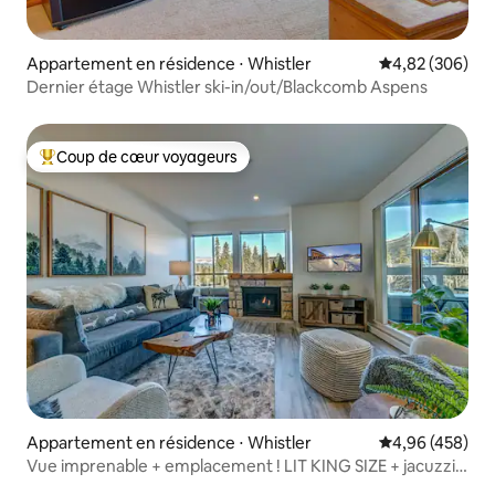
Appartement en résidence ⋅ Whistler
Évaluation moy
4,82 (306)
Dernier étage Whistler ski-in/out/Blackcomb Aspens
Coup de cœur voyageurs
Coups de cœur voyageurs les plus appréciés
Appartement en résidence ⋅ Whistler
Évaluation moy
4,96 (458)
Vue imprenable + emplacement ! LIT KING SIZE + jacuzzi +
piscine + climatisation