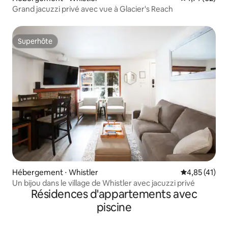
Grand jacuzzi privé avec vue à Glacier's Reach
Superhôte
Superhôte
Hébergement ⋅ Whistler
Évaluation mo
4,85 (41)
Un bijou dans le village de Whistler avec jacuzzi privé
Résidences d'appartements avec
piscine