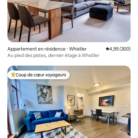
Appartement en résidence ⋅ Whistler
Évaluation moy
4,95 (300)
Au pied des pistes, dernier étage à Whistler
Coup de cœur voyageurs
Coups de cœur voyageurs les plus appréciés