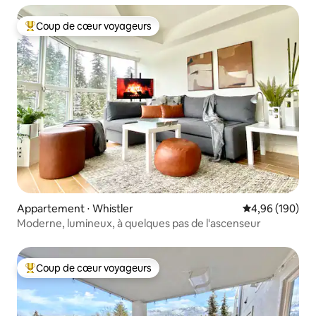
Coup de cœur voyageurs
Coups de cœur voyageurs les plus appréciés
Appartement ⋅ Whistler
Évaluation moy
4,96 (190)
Moderne, lumineux, à quelques pas de l'ascenseur
Coup de cœur voyageurs
Coups de cœur voyageurs les plus appréciés