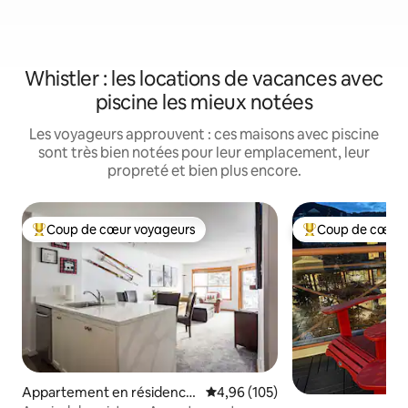
Whistler : les locations de vacances avec
piscine les mieux notées
Les voyageurs approuvent : ces maisons avec piscine
sont très bien notées pour leur emplacement, leur
propreté et bien plus encore.
Coup de cœur voyageurs
Coup de cœur 
Coups de cœur voyageurs les plus appréciés
Coups de cœur vo
Appartement en résidence
Évaluation moyenne sur la base 
4,96 (105)