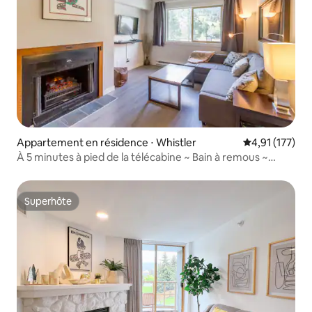
Appartement en résidence ⋅ Whistler
Évaluation moy
4,91 (177)
À 5 minutes à pied de la télécabine ~ Bain à remous ~
Parking gratuit
Superhôte
Superhôte