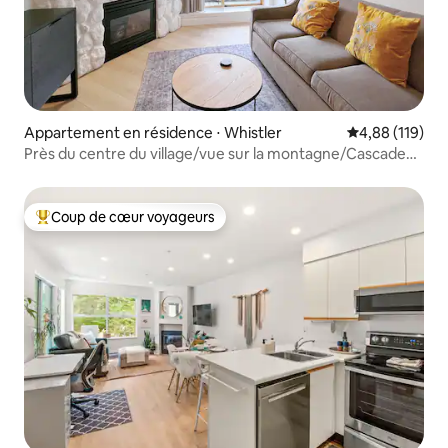
Appartement en résidence ⋅ Whistler
Évaluation moy
4,88 (119)
Près du centre du village/vue sur la montagne/Cascade
Lodge
Coup de cœur voyageurs
Coups de cœur voyageurs les plus appréciés