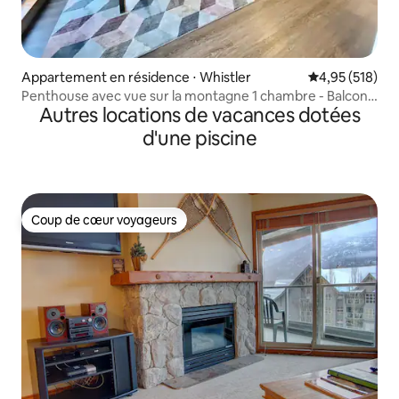
Appartement en résidence ⋅ Whistler
Évaluation moy
4,95 (518)
Penthouse avec vue sur la montagne 1 chambre - Balcon
Autres locations de vacances dotées
privé
d'une piscine
Coup de cœur voyageurs
Coup de cœur voyageurs