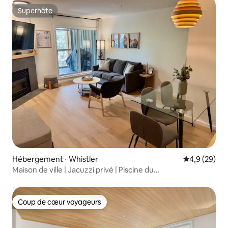
Superhôte
Superhôte
Hébergement ⋅ Whistler
Évaluation m
4,9 (29)
Maison de ville | Jacuzzi privé | Piscine du
complexe | Barbecue
Coup de cœur voyageurs
Coup de cœur voyageurs