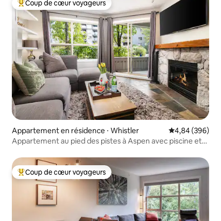
Coup de cœur voyageurs
Coups de cœur voyageurs les plus appréciés
Appartement en résidence ⋅ Whistler
Évaluation moy
4,84 (396)
Appartement au pied des pistes à Aspen avec piscine et
jacuzzi
Coup de cœur voyageurs
Coups de cœur voyageurs les plus appréciés