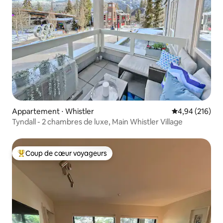
Appartement ⋅ Whistler
Évaluation moy
4,94 (216)
Tyndall - 2 chambres de luxe, Main Whistler Village
Coup de cœur voyageurs
Coups de cœur voyageurs les plus appréciés