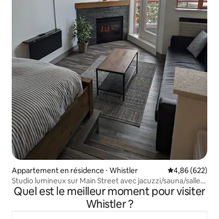
Appartement en résidence ⋅ Whistler
Évaluation moy
4,86 (622)
Studio lumineux sur Main Street avec jacuzzi/sauna/salle
Quel est le meilleur moment pour visiter
de sport
Whistler ?