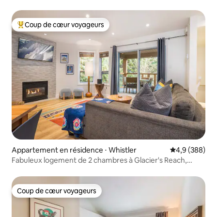
Coup de cœur voyageurs
Coups de cœur voyageurs les plus appréciés
Appartement en résidence ⋅ Whistler
Évaluation mo
4,9 (388)
Fabuleux logement de 2 chambres à Glacier's Reach,
JACUZZI privé
Coup de cœur voyageurs
Coup de cœur voyageurs