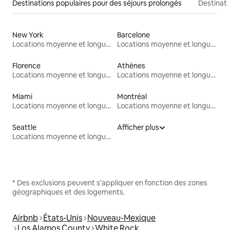
Destinations populaires pour des séjours prolongés
Destinati
New York
Barcelone
Locations moyenne et longue durée
Locations moyenne et longue durée
Florence
Athènes
Locations moyenne et longue durée
Locations moyenne et longue durée
Miami
Montréal
Locations moyenne et longue durée
Locations moyenne et longue durée
Seattle
Afficher plus
Locations moyenne et longue durée
* Des exclusions peuvent s'appliquer en fonction des zones
géographiques et des logements.
Airbnb
États-Unis
Nouveau-Mexique
Los Alamos County
White Rock