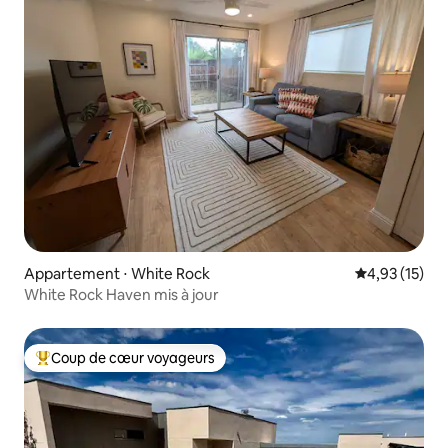
Appartement ⋅ White Rock
Évaluation mo
4,93 (15)
White Rock Haven mis à jour
Coup de cœur voyageurs
Coups de cœur voyageurs les plus appréciés