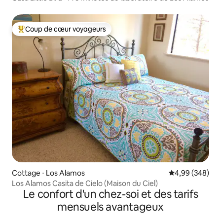
Coup de cœur voyageurs
Coups de cœur voyageurs les plus appréciés
Cottage ⋅ Los Alamos
Évaluation moy
4,99 (348)
Los Alamos Casita de Cielo (Maison du Ciel)
Le confort d'un chez-soi et des tarifs
mensuels avantageux