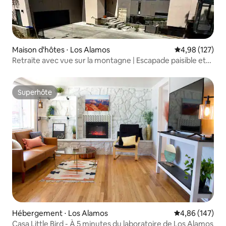
Maison d'hôtes ⋅ Los Alamos
Évaluation moy
4,98 (127)
Retraite avec vue sur la montagne | Escapade paisible et
confortable
Superhôte
Superhôte
Hébergement ⋅ Los Alamos
Évaluation moy
4,86 (147)
Casa Little Bird - À 5 minutes du laboratoire de Los Alamos