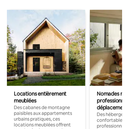
Locations entièrement
Nomades num
meublées
professionnel
déplacement
Des cabanes de montagne
paisibles aux appartements
Des hébergem
urbains pratiques, ces
confortables p
locations meublées offrent
professionnels