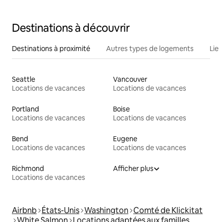
Destinations à découvrir
Destinations à proximité
Autres types de logements
Lie
Seattle
Vancouver
Locations de vacances
Locations de vacances
Portland
Boise
Locations de vacances
Locations de vacances
Bend
Eugene
Locations de vacances
Locations de vacances
Richmond
Afficher plus
Locations de vacances
Airbnb
États-Unis
Washington
Comté de Klickitat
White Salmon
Locations adaptées aux familles