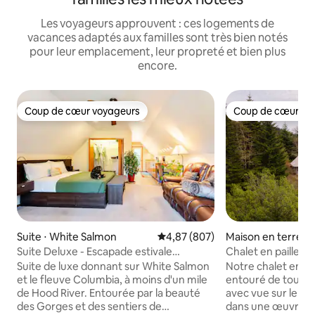
Les voyageurs approuvent : ces logements de
vacances adaptés aux familles sont très bien notés
pour leur emplacement, leur propreté et bien plus
encore.
Coup de cœur voyageurs
Coup de cœur vo
Coup de cœur voyageurs
Coup de cœur vo
Suite ⋅ White Salmon
Évaluation moyenne sur la base 
4,87 (807)
Maison en terre ⋅ 
mon
Suite Deluxe - Escapade estivale
Chalet en paille 
romantique
montagne - Vues 
Suite de luxe donnant sur White Salmon
Notre chalet en pai
et le fleuve Columbia, à moins d'un mile
entouré de tous le
de Hood River. Entourée par la beauté
avec vue sur le mont Ho
des Gorges et des sentiers de
dans une œuvre d'a