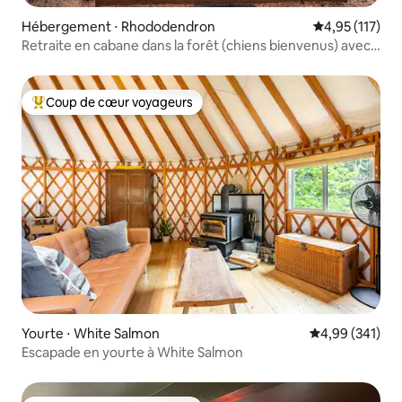
Hébergement ⋅ Rhododendron
Évaluation moy
4,95 (117)
Retraite en cabane dans la forêt (chiens bienvenus) avec
jacuzzi
Coup de cœur voyageurs
Coups de cœur voyageurs les plus appréciés
Yourte ⋅ White Salmon
Évaluation moy
4,99 (341)
Escapade en yourte à White Salmon