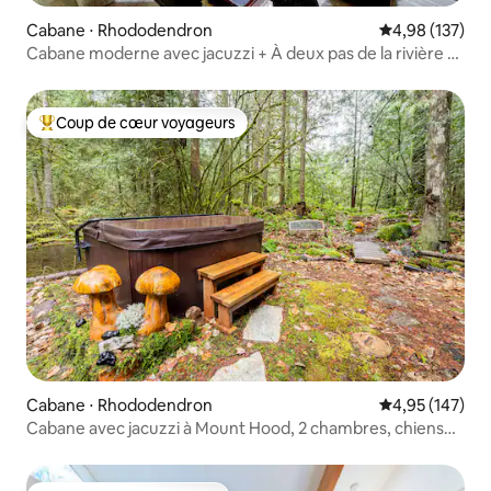
Cabane ⋅ Rhododendron
Évaluation moy
4,98 (137)
Cabane moderne avec jacuzzi + À deux pas de la rivière •
Chiens acceptés
Coup de cœur voyageurs
Coups de cœur voyageurs les plus appréciés
Cabane ⋅ Rhododendron
Évaluation moy
4,95 (147)
Cabane avec jacuzzi à Mount Hood, 2 chambres, chiens
bienvenus !