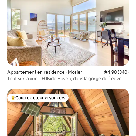
Appartement en résidence ⋅ Mosier
Évaluation moy
4,98 (340)
Tout sur la vue – Hillside Haven, dans la gorge du fleuve
Columbia
Coup de cœur voyageurs
Coups de cœur voyageurs les plus appréciés