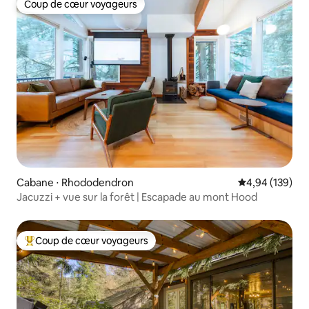
Coup de cœur voyageurs
Coup de cœur voyageurs
Cabane ⋅ Rhododendron
Évaluation moy
4,94 (139)
Jacuzzi + vue sur la forêt | Escapade au mont Hood
Coup de cœur voyageurs
Coups de cœur voyageurs les plus appréciés