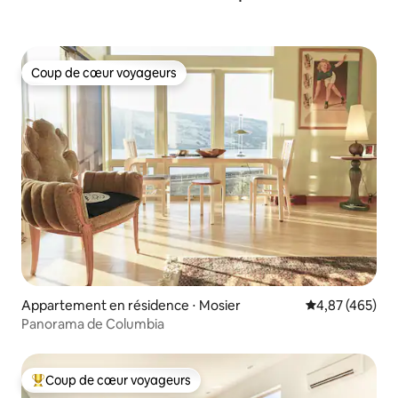
Coup de cœur voyageurs
Coup de cœur voyageurs
Appartement en résidence ⋅ Mosier
Évaluation moy
4,87 (465)
Panorama de Columbia
Coup de cœur voyageurs
Coups de cœur voyageurs les plus appréciés