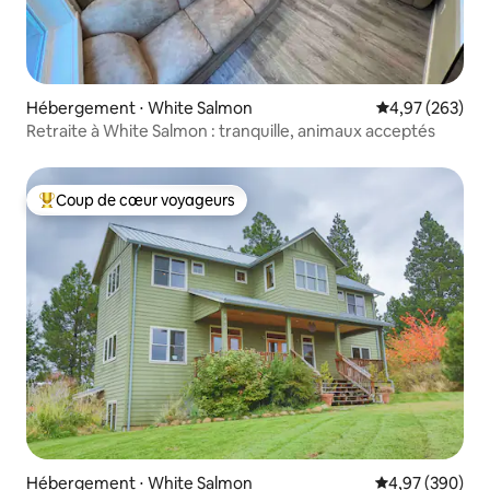
Hébergement ⋅ White Salmon
Évaluation moy
4,97 (263)
Retraite à White Salmon : tranquille, animaux acceptés
Coup de cœur voyageurs
Coups de cœur voyageurs les plus appréciés
Hébergement ⋅ White Salmon
Évaluation moy
4,97 (390)