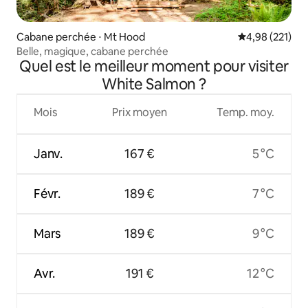
Cabane perchée ⋅ Mt Hood
Évaluation moy
4,98 (221)
Belle, magique, cabane perchée
Quel est le meilleur moment pour visiter
White Salmon ?
Mois
Prix moyen
Temp. moy.
Janv.
167 €
5 °C
Févr.
189 €
7 °C
Mars
189 €
9 °C
Avr.
191 €
12 °C