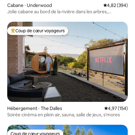
Cabane ⋅ Underwood
Évaluation moy
4,82 (394)
Jolie cabane au bord de la rivière dans les arbres,
JACUZZI !!
Coup de cœur voyageurs
Coups de cœur voyageurs les plus appréciés
Hébergement ⋅ The Dalles
Évaluation moy
4,97 (154)
Soirée cinéma en plein air, sauna, salle de jeux, s'mores
Coup de cœur voyageurs