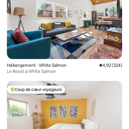
Hébergement ⋅ White Salmon
Évaluation moy
4,92 (324)
Le Roost à White Salmon
Coup de cœur voyageurs
Coups de cœur voyageurs les plus appréciés