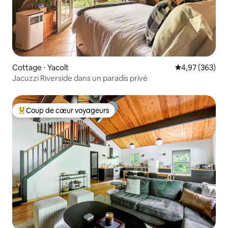
Cottage ⋅ Yacolt
Évaluation moy
4,97 (363)
Jacuzzi Riverside dans un paradis privé
Coup de cœur voyageurs
Coups de cœur voyageurs les plus appréciés