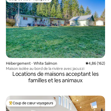
Coup de cœur voyageurs
Hébergement ⋅ White Salmon
Évaluation moy
4,86 (162)
Maison isolée au bord de la rivière avec jacuzzi
Locations de maisons acceptant les
familles et les animaux
Coup de cœur voyageurs
Coups de cœur voyageurs les plus appréciés