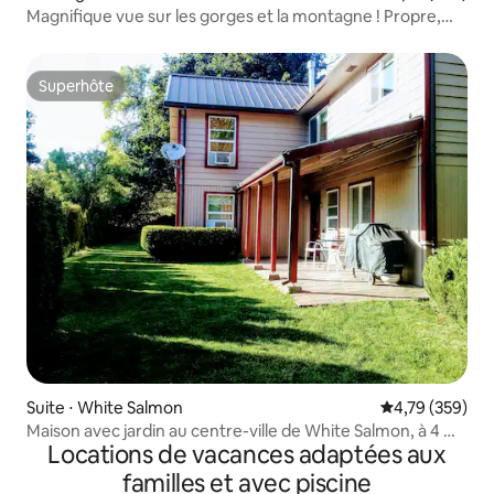
Magnifique vue sur les gorges et la montagne ! Propre,
confortable, spacieux !
Superhôte
Superhôte
Suite ⋅ White Salmon
Évaluation moy
4,79 (359)
Maison avec jardin au centre-ville de White Salmon, à 4 mi
Locations de vacances adaptées aux
de HR
familles et avec piscine