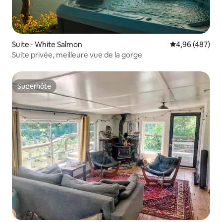
Suite ⋅ White Salmon
Évaluation moy
4,96 (487)
Suite privée, meilleure vue de la gorge
Superhôte
Superhôte