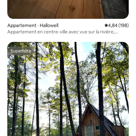
Appartement ⋅ Hallowell
Évaluation moy
4,84 (198)
Appartement en centre-ville avec vue sur la rivière,
cheminée, accès au jacuzzi
Superhôte
Superhôte