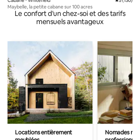
Cabane ⋅ Whitefield
Évaluation 
5 (130)
Maybelle, la petite cabane sur 100 acres
Le confort d'un chez-soi et des tarifs
mensuels avantageux
Locations entièrement
Nomades num
meublées
professionnel