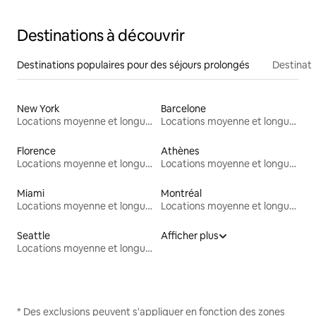
Destinations à découvrir
Destinations populaires pour des séjours prolongés
Destinati
New York
Barcelone
Locations moyenne et longue durée
Locations moyenne et longue durée
Florence
Athènes
Locations moyenne et longue durée
Locations moyenne et longue durée
Miami
Montréal
Locations moyenne et longue durée
Locations moyenne et longue durée
Seattle
Afficher plus
Locations moyenne et longue durée
* Des exclusions peuvent s'appliquer en fonction des zones