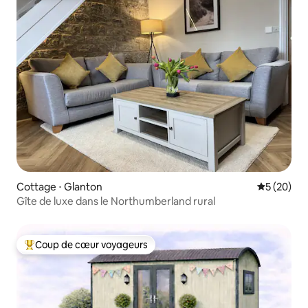
Cottage ⋅ Glanton
Évaluation
5 (20)
Gîte de luxe dans le Northumberland rural
Coup de cœur voyageurs
Coups de cœur voyageurs les plus appréciés