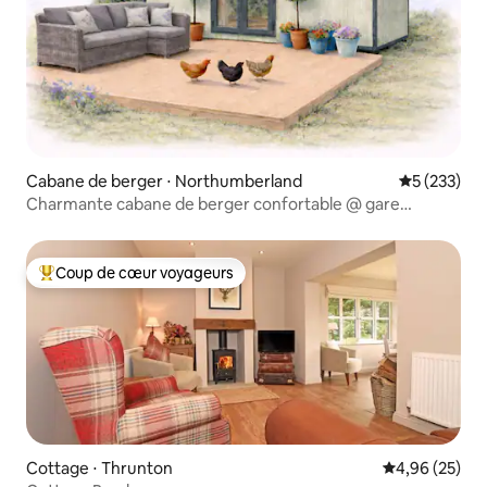
Cabane de berger ⋅ Northumberland
Évaluation 
5 (233)
Charmante cabane de berger confortable @ gare
victorienne
Coup de cœur voyageurs
Coups de cœur voyageurs les plus appréciés
Cottage ⋅ Thrunton
Évaluation mo
4,96 (25)