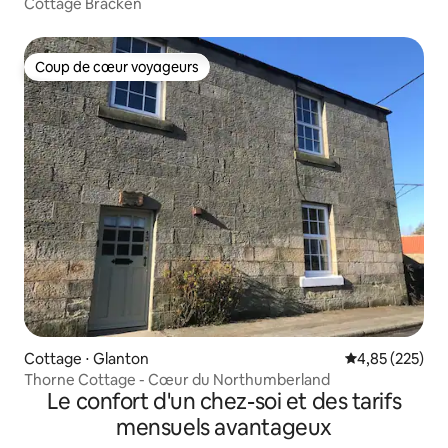
Cottage Bracken
Coup de cœur voyageurs
Coup de cœur voyageurs
Cottage ⋅ Glanton
Évaluation moy
4,85 (225)
Thorne Cottage - Cœur du Northumberland
Le confort d'un chez-soi et des tarifs
mensuels avantageux