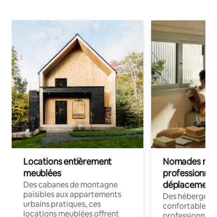
Locations entièrement
Nomades num
meublées
professionnel
déplacement
Des cabanes de montagne
paisibles aux appartements
Des hébergem
urbains pratiques, ces
confortables p
locations meublées offrent
professionnels