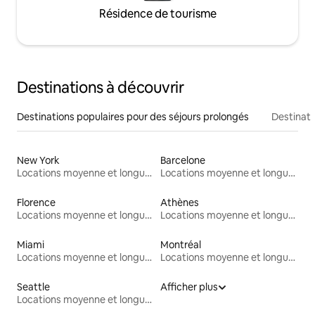
Résidence de tourisme
Destinations à découvrir
Destinations populaires pour des séjours prolongés
Destinati
New York
Barcelone
Locations moyenne et longue durée
Locations moyenne et longue durée
Florence
Athènes
Locations moyenne et longue durée
Locations moyenne et longue durée
Miami
Montréal
Locations moyenne et longue durée
Locations moyenne et longue durée
Seattle
Afficher plus
Locations moyenne et longue durée