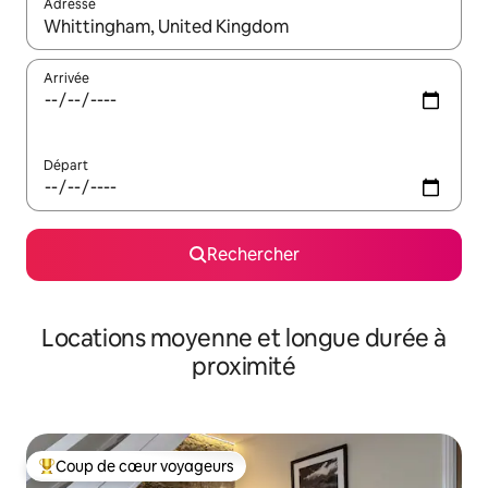
Adresse
Lorsque les résultats s'affichent, utilisez les flèches vers le hau
Arrivée
Départ
Rechercher
Locations moyenne et longue durée à
proximité
Coup de cœur voyageurs
Coups de cœur voyageurs les plus appréciés