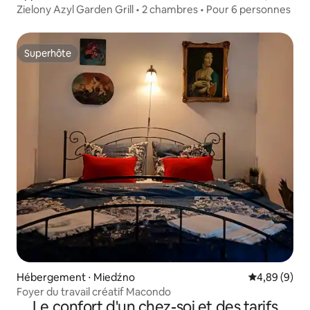
Zielony Azyl Garden Grill • 2 chambres • Pour 6 personnes
Superhôte
Superhôte
Hébergement ⋅ Miedźno
Évaluation m
4,89 (9)
Foyer du travail créatif Macondo
Le confort d'un chez-soi et des tarifs