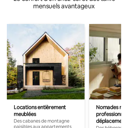
mensuels avantageux
Locations entièrement
Nomades num
meublées
professionnel
déplacement
Des cabanes de montagne
paisibles aux appartements
Des hébergem