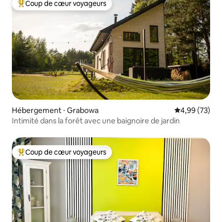
Coup de cœur voyageurs
Coups de cœur voyageurs les plus appréciés
Hébergement ⋅ Grabowa
Évaluation mo
4,99 (73)
Intimité dans la forêt avec une baignoire de jardin
Coup de cœur voyageurs
Coups de cœur voyageurs les plus appréciés