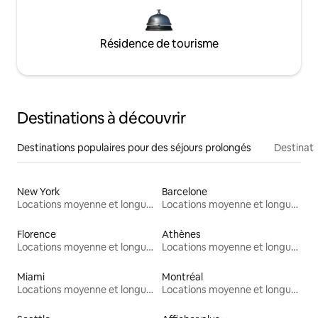
Résidence de tourisme
Destinations à découvrir
Destinations populaires pour des séjours prolongés
Destinati
New York
Barcelone
Locations moyenne et longue durée
Locations moyenne et longue durée
Florence
Athènes
Locations moyenne et longue durée
Locations moyenne et longue durée
Miami
Montréal
Locations moyenne et longue durée
Locations moyenne et longue durée