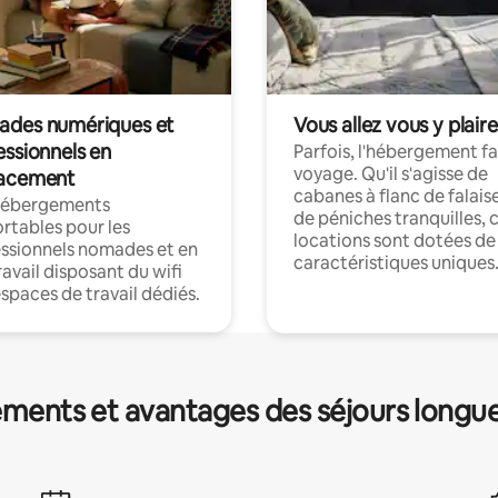
des numériques et
Vous allez vous y plaire
essionnels en
Parfois, l'hébergement fai
voyage. Qu'il s'agisse de
acement
cabanes à flanc de falais
hébergements
de péniches tranquilles, 
rtables pour les
locations sont dotées de
ssionnels nomades et en
caractéristiques uniques
ravail disposant du wifi
espaces de travail dédiés.
ments et avantages des séjours longu