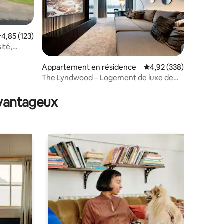
valuation moyenne sur la base de 123 commentaires : 4,85 sur 5
4,85 (123)
ité,
nes
taires : 4,86 sur 5
Appartement en résidence
Évaluation moyenne sur
4,92 (338)
The Lyndwood – Logement de luxe de
2 lits avec parking
avantageux