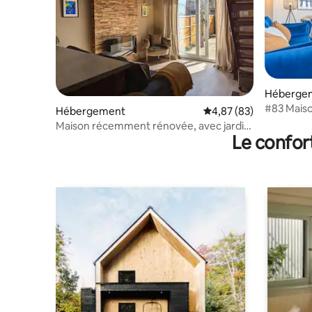
Héberge
#83 Maiso
Hébergement
Évaluation moyenne sur
4,87 (83)
Wigston
Maison récemment rénovée, avec jardin.
Le confor
Promenades à la campagne