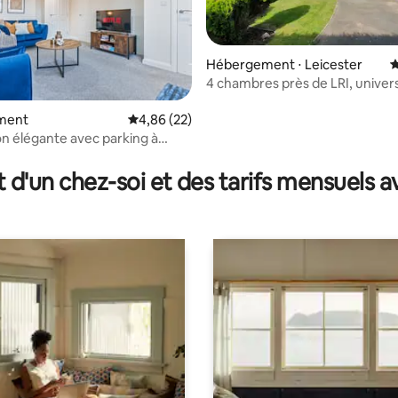
Hébergement ⋅ Leicester
É
4 chambres près de LRI, univers
Tigers, peut accueillir 7 person
ment
Évaluation moyenne sur la base de 22 commen
4,86 (22)
n élégante avec parking à
 la base de 83 commentaires : 4,87 sur 5
t d'un chez-soi et des tarifs mensuels 