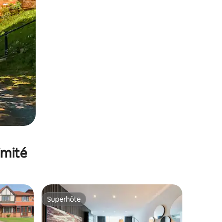
imité
Superhôte
Superhôte