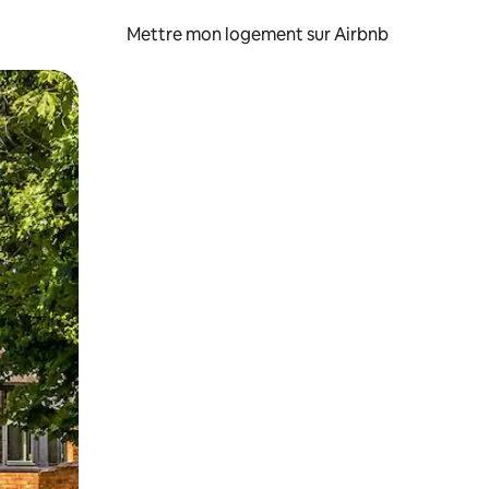
Mettre mon logement sur Airbnb
sant glisser.