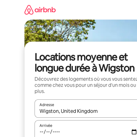
Aller
directement
au
contenu
Locations moyenne et
longue durée à Wigston
Découvrez des logements où vous vous sente
comme chez vous pour un séjour d'un mois ou
plus.
Adresse
Lorsque les résultats s'affichent, utilisez les flèc
Arrivée