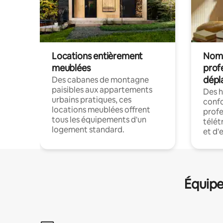
Locations entièrement
Noma
meublées
prof
dépl
Des cabanes de montagne
paisibles aux appartements
Des 
urbains pratiques, ces
confo
locations meublées offrent
profe
tous les équipements d'un
télét
logement standard.
et d'
Équipe