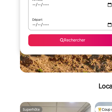
Départ
Rechercher
Loca
Superhôte
Coup 
Superhôte
Coups de