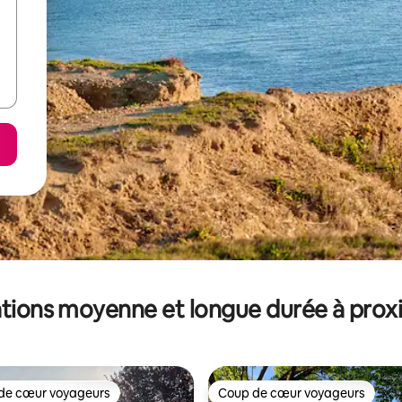
tions moyenne et longue durée à prox
de cœur voyageurs
Coup de cœur voyageurs
 cœur voyageurs les plus appréciés
Coup de cœur voyageurs