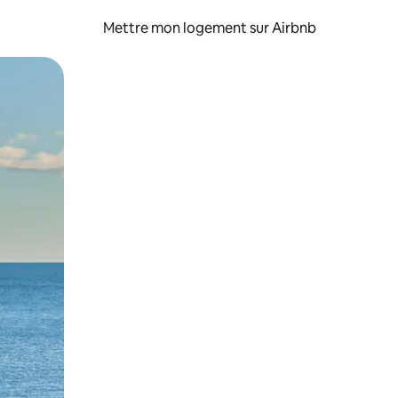
Mettre mon logement sur Airbnb
sant glisser.