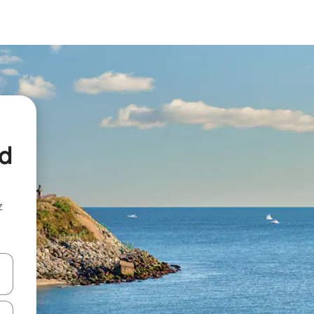
od
z
hes vers le haut et vers le bas pour les parcourir ou en appuyant et en fai