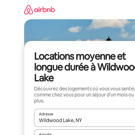
Aller
directement
au
contenu
Locations moyenne et
longue durée à Wildwo
Lake
Découvrez des logements où vous vous sente
comme chez vous pour un séjour d'un mois ou
plus.
Adresse
Lorsque les résultats s'affichent, utilisez les flèc
Arrivée