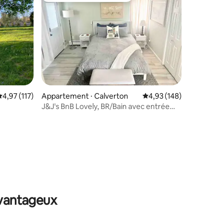
mmentaires : 5 sur 5
valuation moyenne sur la base de 117 commentaires : 4,97 sur 5
4,97 (117)
Appartement ⋅ Calverton
Évaluation moyenne sur
4,93 (148)
J&J's BnB Lovely, BR/Bain avec entrée
privée !
avantageux