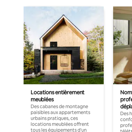
Locations entièrement
Noma
meublées
prof
dépl
Des cabanes de montagne
paisibles aux appartements
Des 
urbains pratiques, ces
confo
locations meublées offrent
profe
tous les équipements d'un
télét