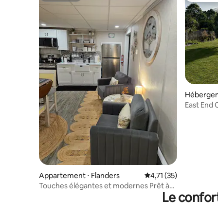
Hébergem
East End 
Appartement ⋅ Flanders
Évaluation moyenne su
4,71 (35)
Touches élégantes et modernes Prêt à
Le confor
emménager