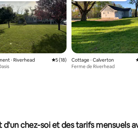
ent ⋅ Riverhead
Évaluation moyenne sur la base de 18 co
5 (18)
Cottage ⋅ Calverton
É
Oasis
Ferme de Riverhead
r la base de 35 commentaires : 4,71 sur 5
t d'un chez-soi et des tarifs mensuels 