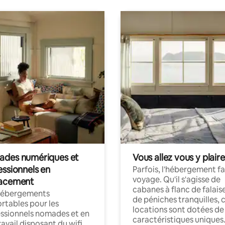
des numériques et
Vous allez vous y plaire
essionnels en
Parfois, l'hébergement fai
voyage. Qu'il s'agisse de
acement
cabanes à flanc de falais
hébergements
de péniches tranquilles, 
rtables pour les
locations sont dotées de
ssionnels nomades et en
caractéristiques uniques
ravail disposant du wifi