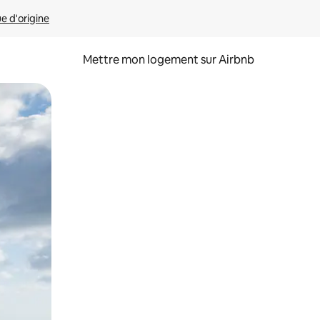
ue d'origine
Mettre mon logement sur Airbnb
sant glisser.