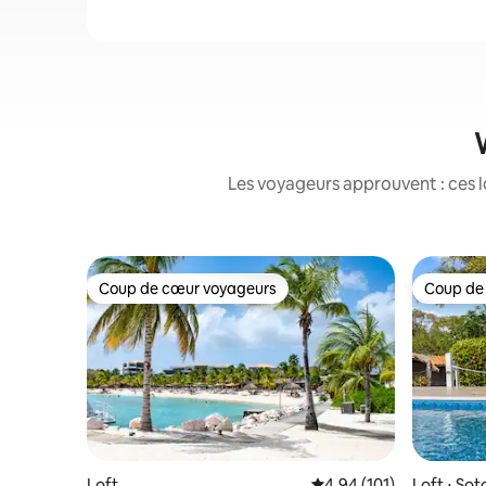
Les voyageurs approuvent : ces l
Coup de cœur voyageurs
Coup de
Coup de cœur voyageurs
Coup de
Loft
Évaluation moyenne sur
4,94 (101)
Loft ⋅ Sot