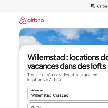
Aller
Certai
directement
au
contenu
Willemstad : locations d
vacances dans des lofts
Trouvez et réservez des lofts uniques en
location sur Airbnb
Adresse
Lorsque les résultats s'affichent, utilisez les flèc
Arrivée