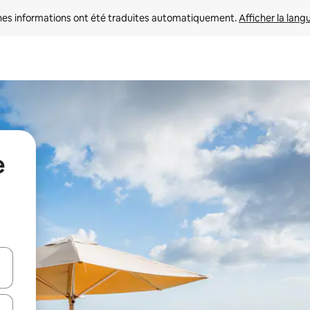
nes informations ont été traduites automatiquement. 
Afficher la lang
e
hes vers le haut et vers le bas pour les parcourir ou en appuyant et en fai