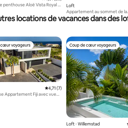
e penthouse Aloë Vista Royal -
Loft
Appartement au sommet de la
tres locations de vacances dans des lo
montagne
 cœur voyageurs
Coup de cœur voyageurs
 cœur voyageurs
Coup de cœur voyageurs
Évaluation moyenne sur la base de 7 comme
4,71 (7)
e Appartement Fiji avec vue
an Thiel
 la base de 23 commentaires : 4,96 sur 5
Loft ⋅ Willemstad