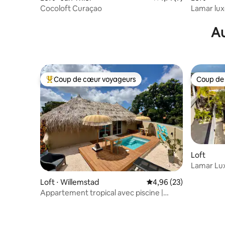
Cocoloft Curaçao
Lamar lux
Jan Thiel
Au
Coup de cœur voyageurs
Coup de
Coups de cœur voyageurs les plus appréciés
Coup de
Loft
Lamar Lux
sur mer-J
Loft ⋅ Willemstad
Évaluation moyenne sur
4,96 (23)
Appartement tropical avec piscine |
Calme et proche des plages