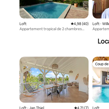
Loft
Évaluation moyenne sur
4,98 (40)
Loft ⋅ Wi
Appartement tropical de 2 chambres
Appartem
avec piscine
Willemst
Loca
Coup de
Coup de
Loft ⋅ Jan Thiel
Évaluation moyenne s
4,71 (7)
Loft