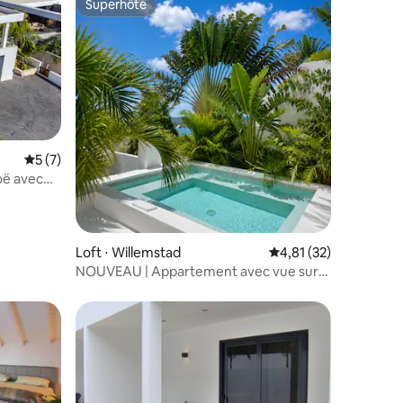
Superhôte
Superhôte
Évaluation moyenne sur la base de 7 commentaires : 5 sur 5
5 (7)
oë avec
taires : 4,89 sur 5
Loft ⋅ Willemstad
Évaluation moyenne su
4,81 (32)
NOUVEAU | Appartement avec vue sur
mer | 5 min/plage | 2 chambres