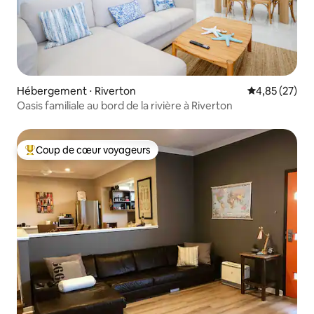
Hébergement ⋅ Riverton
Évaluation mo
4,85 (27)
Oasis familiale au bord de la rivière à Riverton
Coup de cœur voyageurs
Coups de cœur voyageurs les plus appréciés