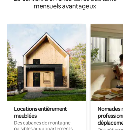
mensuels avantageux
Locations entièrement
Nomades num
meublées
professionnel
déplacement
Des cabanes de montagne
paisibles aux appartements
Des hébergem