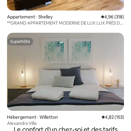
Appartement ⋅ Shelley
Évaluation moy
4,96 (318)
**GRAND APPARTEMENT MODERNE DE LUX LUX PRÈS DU
FLEUVE**
Superhôte
Superhôte
Hébergement ⋅ Willetton
Évaluation moy
4,82 (153)
Alexandra Villa
Le confort d'un chez-soi et des tarifs