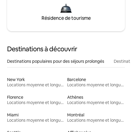
Résidence de tourisme
Destinations à découvrir
Destinations populaires pour des séjours prolongés
Destinati
New York
Barcelone
Locations moyenne et longue durée
Locations moyenne et longue durée
Florence
Athènes
Locations moyenne et longue durée
Locations moyenne et longue durée
Miami
Montréal
Locations moyenne et longue durée
Locations moyenne et longue durée