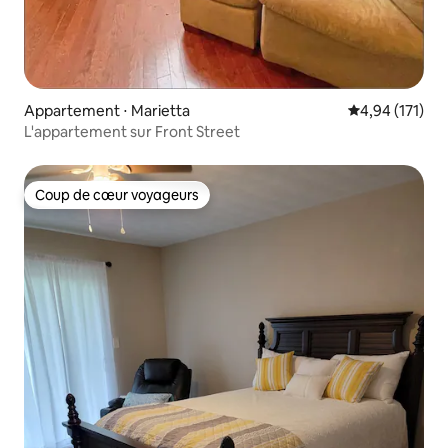
Appartement ⋅ Marietta
Évaluation moy
4,94 (171)
L'appartement sur Front Street
Coup de cœur voyageurs
Coup de cœur voyageurs