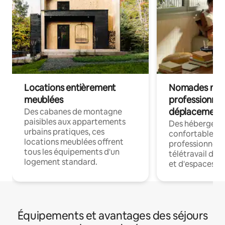
Locations entièrement
Nomades num
meublées
professionnel
déplacement
Des cabanes de montagne
paisibles aux appartements
Des hébergem
urbains pratiques, ces
confortables p
locations meublées offrent
professionnels
tous les équipements d'un
télétravail dis
logement standard.
et d'espaces de
Équipements et avantages des séjours