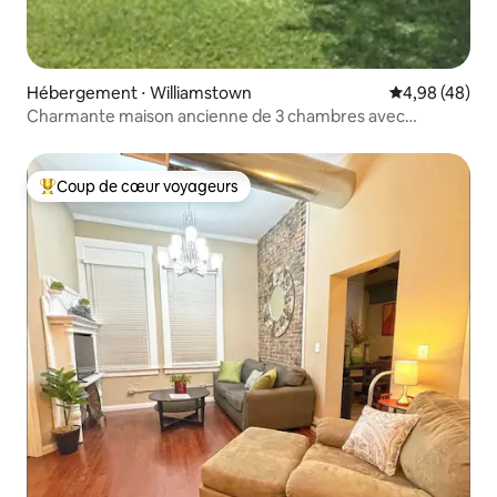
Hébergement ⋅ Williamstown
Évaluation mo
4,98 (48)
Charmante maison ancienne de 3 chambres avec
stationnement gratuit.
Coup de cœur voyageurs
Coups de cœur voyageurs les plus appréciés