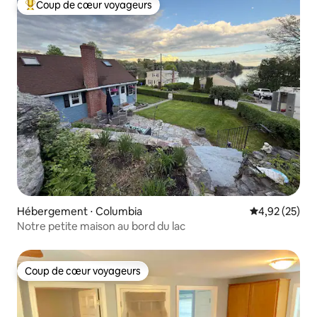
Coup de cœur voyageurs
Coups de cœur voyageurs les plus appréciés
Hébergement ⋅ Columbia
Évaluation mo
4,92 (25)
Notre petite maison au bord du lac
Coup de cœur voyageurs
Coup de cœur voyageurs