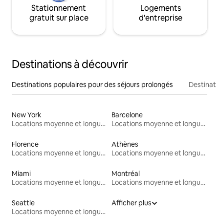
Stationnement
Logements
gratuit sur place
d'entreprise
Destinations à découvrir
Destinations populaires pour des séjours prolongés
Destinati
New York
Barcelone
Locations moyenne et longue durée
Locations moyenne et longue durée
Florence
Athènes
Locations moyenne et longue durée
Locations moyenne et longue durée
Miami
Montréal
Locations moyenne et longue durée
Locations moyenne et longue durée
Seattle
Afficher plus
Locations moyenne et longue durée