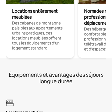
Locations entièrement
Nomades num
meublées
professionnel
déplacement
Des cabanes de montagne
paisibles aux appartements
Des hébergem
urbains pratiques, ces
confortables p
locations meublées offrent
professionnels
tous les équipements d'un
télétravail dis
logement standard.
et d'espaces de
Équipements et avantages des séjours
longue durée