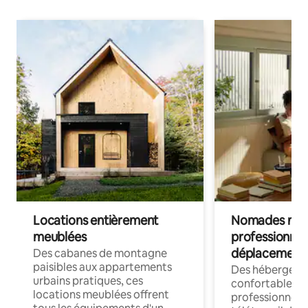
Locations entièrement
Nomades num
meublées
professionnel
déplacement
Des cabanes de montagne
paisibles aux appartements
Des hébergem
urbains pratiques, ces
confortables p
locations meublées offrent
professionnels