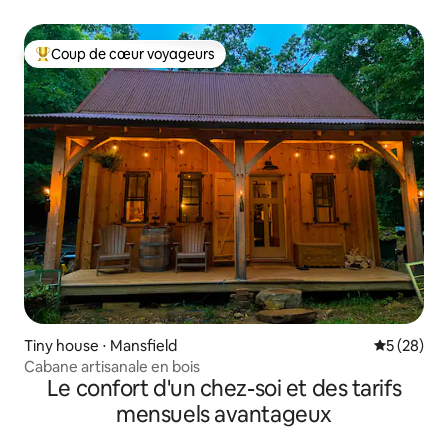
Coup de cœur voyageurs
Coups de cœur voyageurs les plus appréciés
Tiny house ⋅ Mansfield
Évaluation
5 (28)
Cabane artisanale en bois
Le confort d'un chez-soi et des tarifs
mensuels avantageux