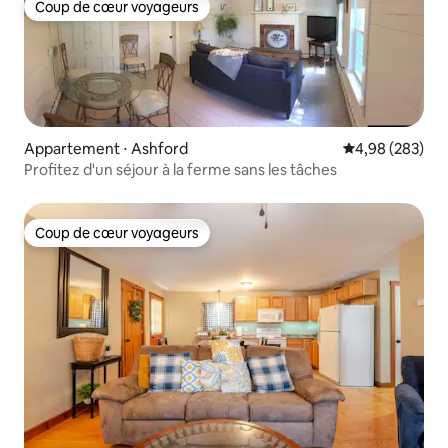
Coup de cœur voyageurs
Coup de cœur voyageurs
Appartement ⋅ Ashford
Évaluation moy
4,98 (283)
Profitez d'un séjour à la ferme sans les tâches
Coup de cœur voyageurs
Coup de cœur voyageurs