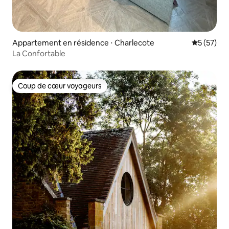
Appartement en résidence ⋅ Charlecote
Évaluation
5 (57)
La Confortable
Coup de cœur voyageurs
Coup de cœur voyageurs