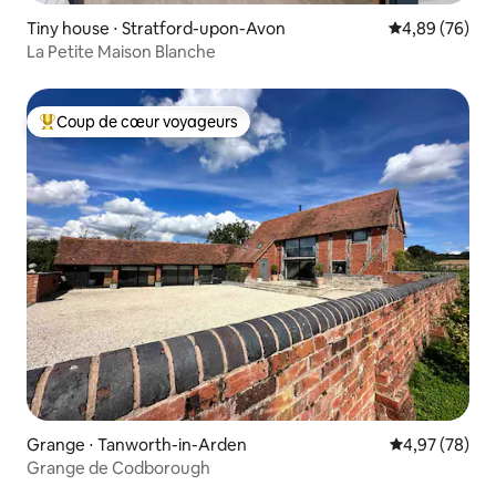
Tiny house ⋅ Stratford-upon-Avon
Évaluation mo
4,89 (76)
La Petite Maison Blanche
Coup de cœur voyageurs
Coups de cœur voyageurs les plus appréciés
Grange ⋅ Tanworth-in-Arden
Évaluation mo
4,97 (78)
Grange de Codborough