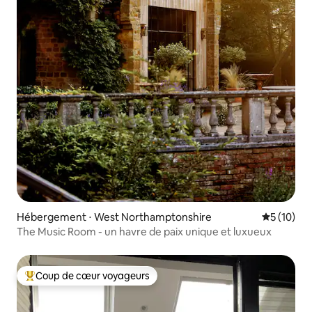
Hébergement ⋅ West Northamptonshire
Évaluation
5 (10)
The Music Room - un havre de paix unique et luxueux
Coup de cœur voyageurs
Coups de cœur voyageurs les plus appréciés