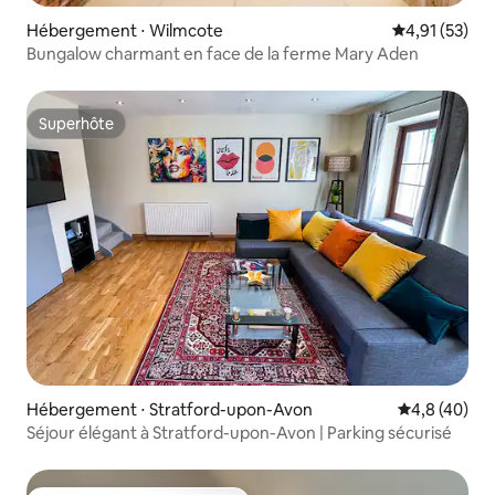
Hébergement ⋅ Wilmcote
Évaluation mo
4,91 (53)
Bungalow charmant en face de la ferme Mary Aden
Superhôte
Superhôte
Hébergement ⋅ Stratford-upon-Avon
Évaluation m
4,8 (40)
Séjour élégant à Stratford-upon-Avon | Parking sécurisé