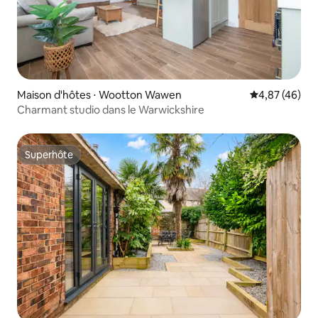
Maison d'hôtes ⋅ Wootton Wawen
Évaluation mo
4,87 (46)
Charmant studio dans le Warwickshire
Superhôte
Superhôte