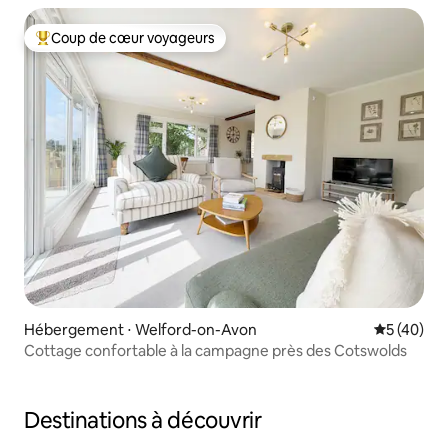
Coup de cœur voyageurs
Coups de cœur voyageurs les plus appréciés
Hébergement ⋅ Welford-on-Avon
Évaluation
5 (40)
Cottage confortable à la campagne près des Cotswolds
Destinations à découvrir