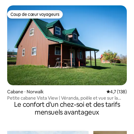
Coup de cœur voyageurs
Coup de cœur voyageurs
Cabane ⋅ Norwalk
Évaluation mo
4,7 (138)
Petite cabane Vista View | Véranda, poêle et vue sur la
Le confort d'un chez-soi et des tarifs
crête
mensuels avantageux