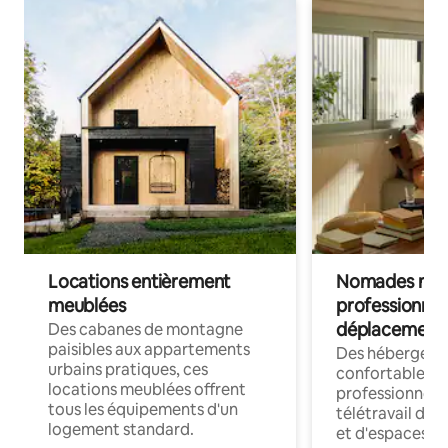
Locations entièrement
Nomades num
meublées
professionnel
déplacement
Des cabanes de montagne
paisibles aux appartements
Des hébergem
urbains pratiques, ces
confortables p
locations meublées offrent
professionnels
tous les équipements d'un
télétravail dis
logement standard.
et d'espaces de