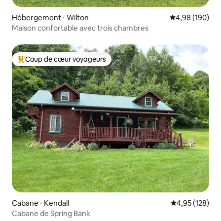
Hébergement ⋅ Wilton
Évaluation moy
4,98 (190)
Maison confortable avec trois chambres
Coup de cœur voyageurs
Coups de cœur voyageurs les plus appréciés
Cabane ⋅ Kendall
Évaluation moy
4,95 (128)
Cabane de Spring Bank