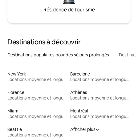
Résidence de tourisme
Destinations à découvrir
Destinations populaires pour des séjours prolongés
Destinati
New York
Barcelone
Locations moyenne et longue durée
Locations moyenne et longue durée
Florence
Athènes
Locations moyenne et longue durée
Locations moyenne et longue durée
Miami
Montréal
Locations moyenne et longue durée
Locations moyenne et longue durée
Seattle
Afficher plus
Locations moyenne et longue durée