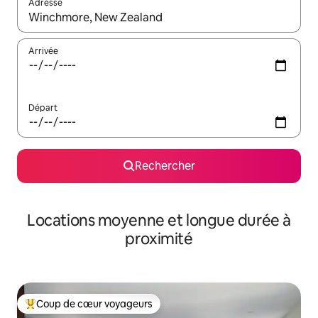
Adresse
Lorsque les résultats s'affichent, utilisez les flèches vers le hau
Arrivée
Départ
Rechercher
Locations moyenne et longue durée à
proximité
Coup de cœur voyageurs
Coups de cœur voyageurs les plus appréciés