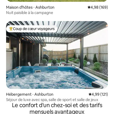
Maison d'hôtes ⋅ Ashburton
Évaluation moy
4,98 (169)
Nuit paisible à la campagne
Coup de cœur voyageurs
Coups de cœur voyageurs les plus appréciés
Hébergement ⋅ Ashburton
Évaluation moy
4,99 (121)
Séjour de luxe avec spa, salle de sport et salle de jeux
Le confort d'un chez-soi et des tarifs
mensuels avantageux