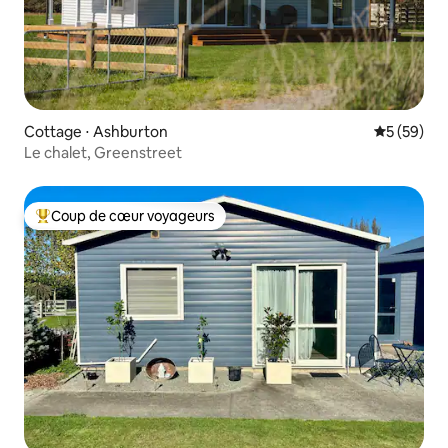
Cottage ⋅ Ashburton
Évaluation
5 (59)
Le chalet, Greenstreet
Coup de cœur voyageurs
Coups de cœur voyageurs les plus appréciés