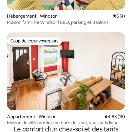
Hébergement ⋅ Windsor
Évaluatio
5 (4)
Maison familiale Windsor | BBQ, parking et 3 salons
Coup de cœur voyageurs
Coup de cœur voyageurs
Appartement ⋅ Windsor
Évaluation mo
4,83 (18)
Maison de ville familiale au bord de l'eau, vue sur la ligne
Le confort d'un chez-soi et des tarifs
d'horizon