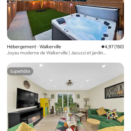
Hébergement ⋅ Walkerville
Évaluation moy
4,97 (150)
Joyau moderne de Walkerville | Jacuzzi et jardin
confortable
Superhôte
Superhôte