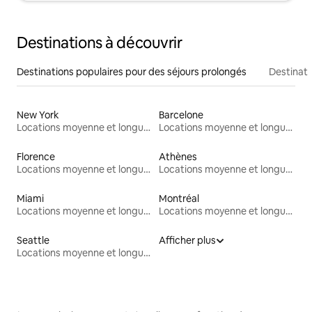
Destinations à découvrir
Destinations populaires pour des séjours prolongés
Destinati
New York
Barcelone
Locations moyenne et longue durée
Locations moyenne et longue durée
Florence
Athènes
Locations moyenne et longue durée
Locations moyenne et longue durée
Miami
Montréal
Locations moyenne et longue durée
Locations moyenne et longue durée
Seattle
Afficher plus
Locations moyenne et longue durée