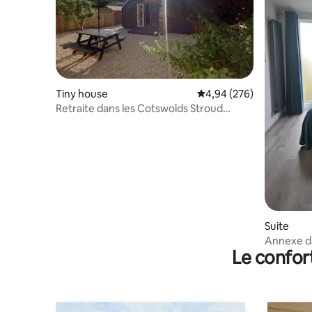
Tiny house
Évaluation moyenne sur 
4,94 (276)
Retraite dans les Cotswolds Stroud
Cirencester - La Cabane
Suite
Annexe da
Le confor