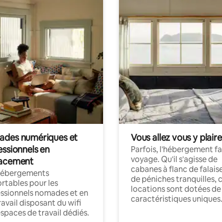
des numériques et
Vous allez vous y plaire
essionnels en
Parfois, l'hébergement fai
voyage. Qu'il s'agisse de
acement
cabanes à flanc de falais
hébergements
de péniches tranquilles, 
rtables pour les
locations sont dotées de
ssionnels nomades et en
caractéristiques uniques
ravail disposant du wifi
espaces de travail dédiés.