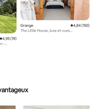
Grange
Évaluation moyenne sur
4,84 (150)
The Little House, luxe et vues
imprenables sur les Cotswolds
Évaluation moyenne sur la base de 19 commentaires : 4,95 sur 5
4,95 (19)
n -
entaires : 4,9 sur 5
avantageux