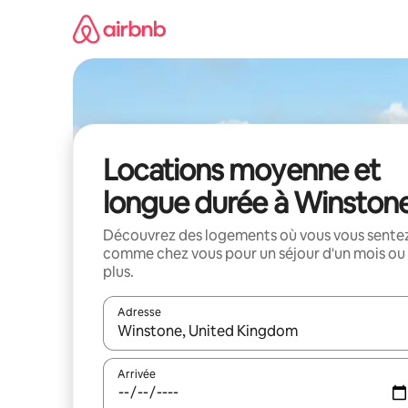
Aller
directement
au
contenu
Locations moyenne et
longue durée à Winston
Découvrez des logements où vous vous sente
comme chez vous pour un séjour d'un mois ou
plus.
Adresse
Lorsque les résultats s'affichent, utilisez les flèc
Arrivée