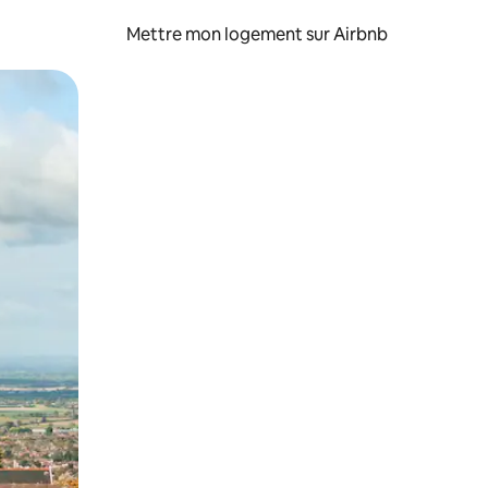
Mettre mon logement sur Airbnb
sant glisser.