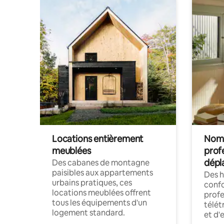
Locations entièrement
Noma
meublées
prof
dépl
Des cabanes de montagne
paisibles aux appartements
Des 
urbains pratiques, ces
confo
locations meublées offrent
profe
tous les équipements d'un
télét
logement standard.
et d'