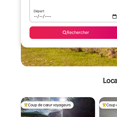
Départ
Rechercher
Loca
Coup de cœur voyageurs
Coup 
Coups de cœur voyageurs les plus appréciés
Coups de