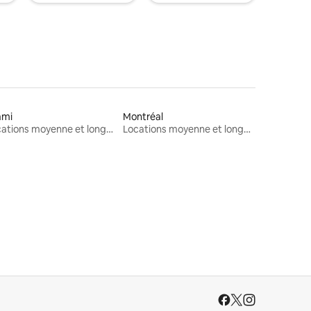
ami
Montréal
Locations moyenne et longue durée
Locations moyenne et longue durée