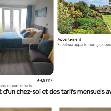
la base de 276 commentaires : 4,94 sur 5
Appartement
Fabuleux appartement jacobée
Miserden Park Flat
Évaluation moyenne sur la base de 117 comm
4,9 (117)
ns les contreforts
t d'un chez-soi et des tarifs mensuels 