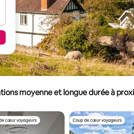
tions moyenne et longue durée à prox
de cœur voyageurs
Coup de cœur voyageurs
 cœur voyageurs les plus appréciés
Coup de cœur voyageurs