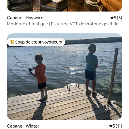
Cabane ⋅ Hayward
Évaluatio
5 (5)
Moderne et rustique | Pistes de VTT, de motoneige et de
ski
Coup de cœur voyageurs
Coups de cœur voyageurs les plus appréciés
Cabane ⋅ Winter
Évaluatio
5 (11)