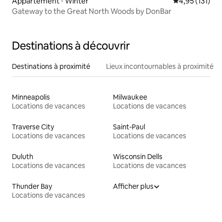
Appartement ⋅ Winter
Évaluation moy
4,95 (131)
Gateway to the Great North Woods by DonBar
Destinations à découvrir
Destinations à proximité
Lieux incontournables à proximité
Minneapolis
Milwaukee
Locations de vacances
Locations de vacances
Traverse City
Saint-Paul
Locations de vacances
Locations de vacances
Duluth
Wisconsin Dells
Locations de vacances
Locations de vacances
Thunder Bay
Afficher plus
Locations de vacances