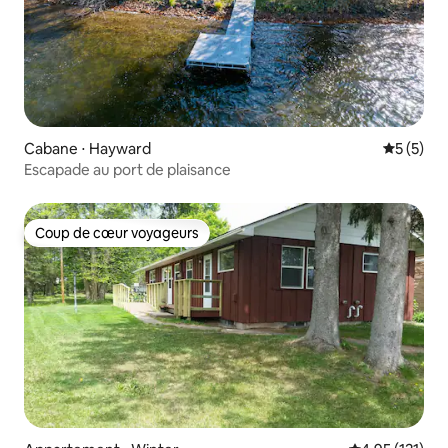
Cabane ⋅ Hayward
Évaluatio
5 (5)
Escapade au port de plaisance
Coup de cœur voyageurs
Coup de cœur voyageurs