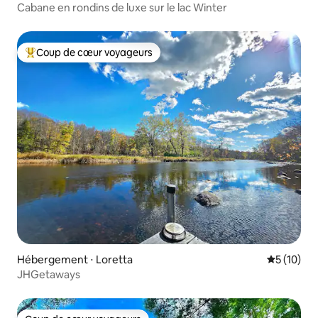
Cabane en rondins de luxe sur le lac Winter
Coup de cœur voyageurs
Coups de cœur voyageurs les plus appréciés
Hébergement ⋅ Loretta
Évaluation
5 (10)
JHGetaways