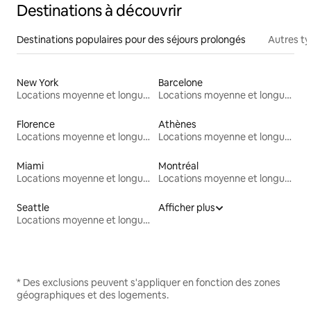
Destinations à découvrir
Destinations populaires pour des séjours prolongés
Autres t
New York
Barcelone
Locations moyenne et longue durée
Locations moyenne et longue durée
Florence
Athènes
Locations moyenne et longue durée
Locations moyenne et longue durée
Miami
Montréal
Locations moyenne et longue durée
Locations moyenne et longue durée
Seattle
Afficher plus
Locations moyenne et longue durée
* Des exclusions peuvent s'appliquer en fonction des zones
géographiques et des logements.