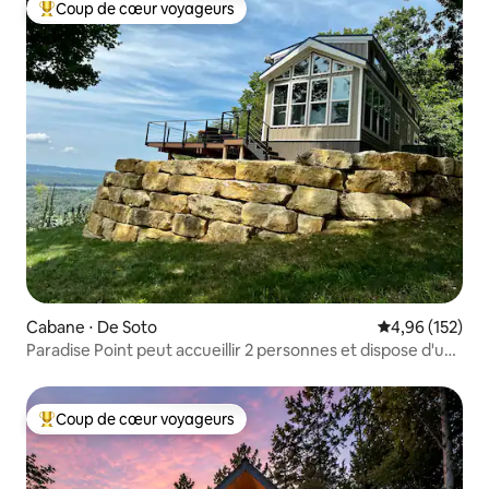
Coup de cœur voyageurs
Coups de cœur voyageurs les plus appréciés
Cabane ⋅ De Soto
Évaluation moy
4,96 (152)
Paradise Point peut accueillir 2 personnes et dispose d'un
jacuzzi
Coup de cœur voyageurs
Coups de cœur voyageurs les plus appréciés