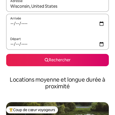
Adresse
Lorsque les résultats s'affichent, utilisez les flèches vers le hau
Arrivée
Départ
Rechercher
Locations moyenne et longue durée à
proximité
Coup de cœur voyageurs
Coups de cœur voyageurs les plus appréciés