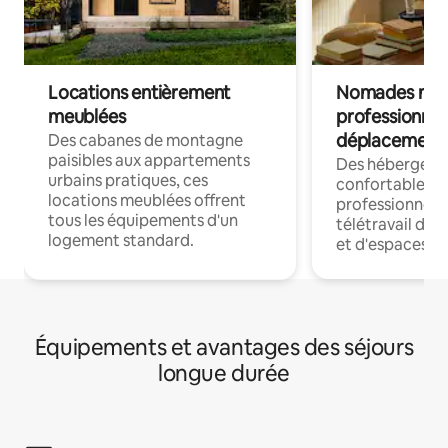
Locations entièrement
Nomades num
meublées
professionnel
déplacement
Des cabanes de montagne
paisibles aux appartements
Des hébergem
urbains pratiques, ces
confortables p
locations meublées offrent
professionnels
tous les équipements d'un
télétravail dis
logement standard.
et d'espaces de
Équipements et avantages des séjours
longue durée