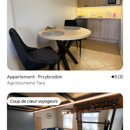
Appartement ⋅ Przybrodzin
Évaluatio
5 (3)
Agrotourisme Tara
Coup de cœur voyageurs
Coup de cœur voyageurs