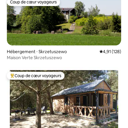
Coup de cœur voyageurs
Coup de cœur voyageurs
Hébergement ⋅ Skrzetuszewo
Évaluation moy
4,91 (128)
Maison Verte Skrzetuszewo
Coup de cœur voyageurs
Coups de cœur voyageurs les plus appréciés