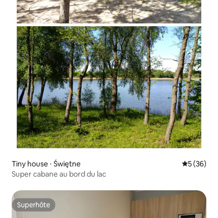
Tiny house ⋅ Świętne
Évaluation
5 (36)
Super cabane au bord du lac
Superhôte
Superhôte