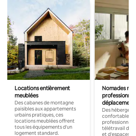
Locations entièrement
Nomades num
meublées
professionnel
déplacement
Des cabanes de montagne
paisibles aux appartements
Des hébergem
urbains pratiques, ces
confortables p
locations meublées offrent
professionnels
tous les équipements d'un
télétravail dis
logement standard.
et d'espaces de