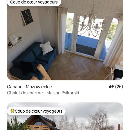
Coup de cœur voyageurs
Coup de cœur voyageurs
Cabane ⋅ Mazowieckie
Évaluation
5 (26)
Chalet de charme - Maison Psikorski
Coup de cœur voyageurs
Coups de cœur voyageurs les plus appréciés