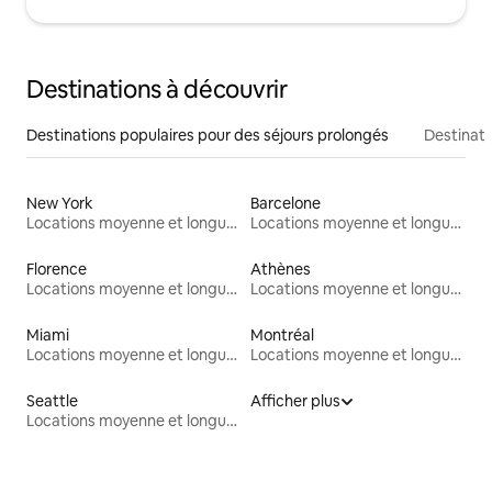
Destinations à découvrir
Destinations populaires pour des séjours prolongés
Destinati
New York
Barcelone
Locations moyenne et longue durée
Locations moyenne et longue durée
Florence
Athènes
Locations moyenne et longue durée
Locations moyenne et longue durée
Miami
Montréal
Locations moyenne et longue durée
Locations moyenne et longue durée
Seattle
Afficher plus
Locations moyenne et longue durée