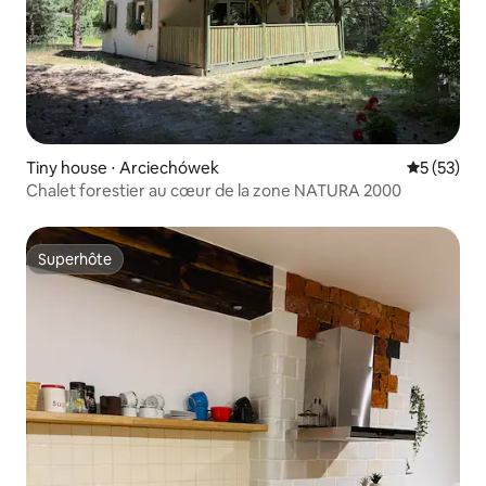
Tiny house ⋅ Arciechówek
Évaluation
5 (53)
Chalet forestier au cœur de la zone NATURA 2000
Superhôte
Superhôte