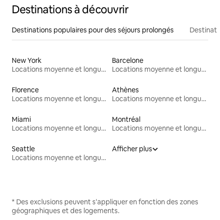
Destinations à découvrir
Destinations populaires pour des séjours prolongés
Destinati
New York
Barcelone
Locations moyenne et longue durée
Locations moyenne et longue durée
Florence
Athènes
Locations moyenne et longue durée
Locations moyenne et longue durée
Miami
Montréal
Locations moyenne et longue durée
Locations moyenne et longue durée
Seattle
Afficher plus
Locations moyenne et longue durée
* Des exclusions peuvent s'appliquer en fonction des zones
géographiques et des logements.