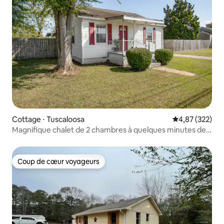
Cottage ⋅ Tuscaloosa
Évaluation moy
4,87 (322)
Magnifique chalet de 2 chambres à quelques minutes de
l'UA !!!!!
Coup de cœur voyageurs
Coup de cœur voyageurs