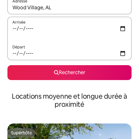
Adresse
Lorsque les résultats s'affichent, utilisez les flèches vers le hau
Arrivée
Départ
Rechercher
Locations moyenne et longue durée à
proximité
Superhôte
Superhôte