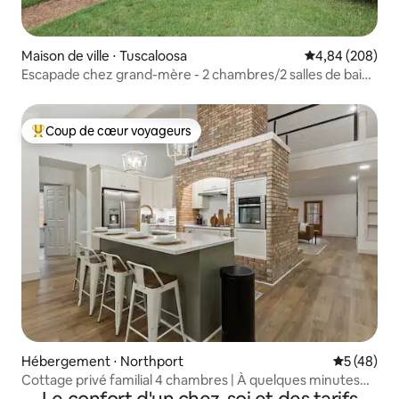
Maison de ville ⋅ Tuscaloosa
Évaluation moy
4,84 (208)
Escapade chez grand-mère - 2 chambres/2 salles de bain
Tout ce dont vous avez besoin !
Coup de cœur voyageurs
Coups de cœur voyageurs les plus appréciés
Hébergement ⋅ Northport
Évaluation
5 (48)
Cottage privé familial 4 chambres | À quelques minutes
de DT UA